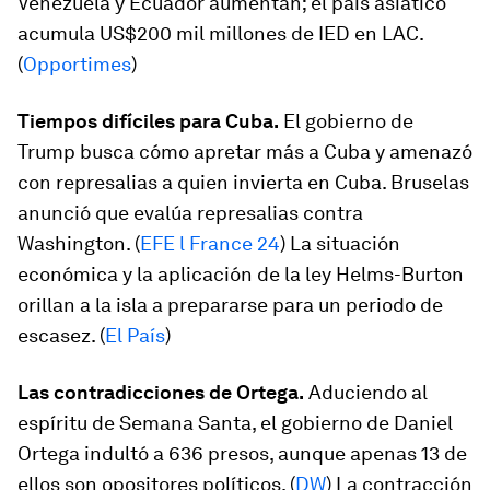
Venezuela y Ecuador aumentan; el país asiático
acumula US$200 mil millones de IED en LAC.
(
Opportimes
)
Tiempos difíciles para Cuba.
El gobierno de
Trump busca cómo apretar más a Cuba y amenazó
con represalias a quien invierta en Cuba. Bruselas
anunció que evalúa represalias contra
Washington. (
EFE l France 24
) La situación
económica y la aplicación de la ley Helms-Burton
orillan a la isla a prepararse para un periodo de
escasez. (
El País
)
Las contradicciones de Ortega.
Aduciendo al
espíritu de Semana Santa, el gobierno de Daniel
Ortega indultó a 636 presos, aunque apenas 13 de
ellos son opositores políticos. (
DW
) La contracción