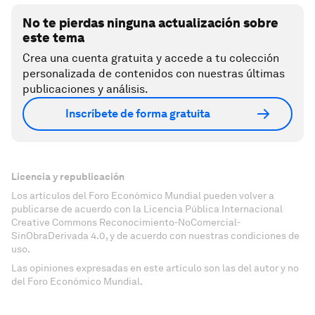
No te pierdas ninguna actualización sobre
este tema
Crea una cuenta gratuita y accede a tu colección
personalizada de contenidos con nuestras últimas
publicaciones y análisis.
Inscríbete de forma gratuita
Licencia y republicación
Los artículos del Foro Económico Mundial pueden volver a
publicarse de acuerdo con la Licencia Pública Internacional
Creative Commons Reconocimiento-NoComercial-
SinObraDerivada 4.0, y de acuerdo con nuestras condiciones de
uso.
Las opiniones expresadas en este artículo son las del autor y no
del Foro Económico Mundial.