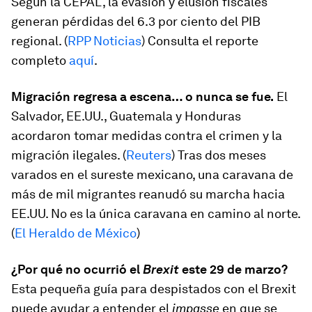
Según la CEPAL, la evasión y elusión fiscales
generan pérdidas del 6.3 por ciento del PIB
regional. (
RPP Noticias
) Consulta el reporte
completo
aquí
.
Migración regresa a escena… o nunca se fue.
El
Salvador, EE.UU., Guatemala y Honduras
acordaron tomar medidas contra el crimen y la
migración ilegales. (
Reuters
) Tras dos meses
varados en el sureste mexicano, una caravana de
más de mil migrantes reanudó su marcha hacia
EE.UU. No es la única caravana en camino al norte.
(
El Heraldo de México
)
¿Por qué no ocurrió el
Brexit
este 29 de marzo?
Esta pequeña guía para despistados con el Brexit
puede ayudar a entender el
impasse
en que se