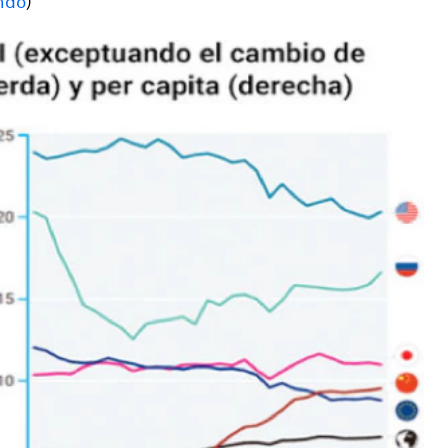
ndo
)