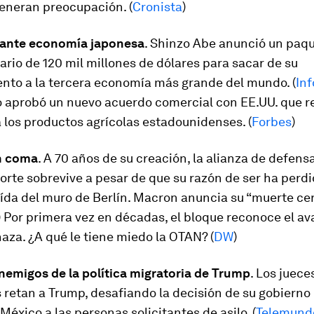
generan preocupación. (
Cronista
)
ante economía japonesa
. Shinzo Abe anunció un paq
rio de 120 mil millones de dólares para sacar de su
nto a la tercera economía más grande del mundo. (
In
 aprobó un nuevo acuerdo comercial con EE.UU. que re
 los productos agrícolas estadounidenses. (
Forbes
)
n coma
. A 70 años de su creación, la alianza de defens
orte sobrevive a pesar de que su razón de ser ha perd
ída del muro de Berlín. Macron anuncia su “muerte cer
) Por primera vez en décadas, el bloque reconoce el a
za. ¿A qué le tiene miedo la OTAN? (
DW
)
nemigos de la política migratoria de Trump
. Los juece
 retan a Trump, desafiando la decisión de su gobierno
 México a las personas solicitantes de asilo. (
Telemund