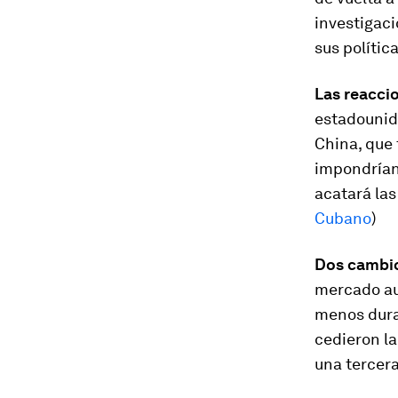
investigac
sus política
Las reacci
estadounid
China, que 
impondrían 
acatará la
Cubano
)
Dos cambio
mercado aut
menos dura
cedieron l
una tercera