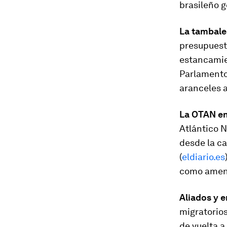
brasileño 
La tambale
presupuesta
estancamie
Parlamento
aranceles a
La OTAN e
Atlántico N
desde la ca
(
eldiario.es
como amena
Aliados y e
migratorios
de vuelta a