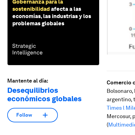
Gobernanza para la
sostenibilidad
afecta a las
economías, las industrias y los
problemas globales
Mantente al día:
Comercio c
Desequilibrios
Bolsonaro, 
económicos globales
argentino, 
Times l Mil
Follow
Mercosur, p
(
Multimedi