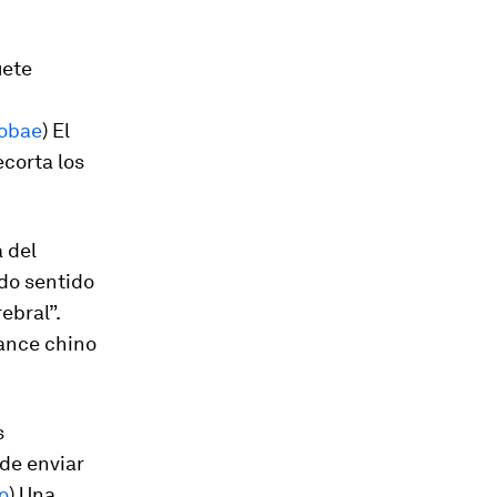
uete
fobae
) El
corta los
a del
ido sentido
ebral”.
vance chino
s
 de enviar
o
) Una