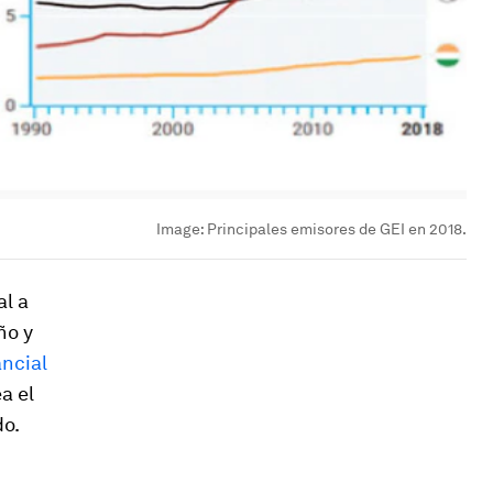
Image:
Principales emisores de GEI en 2018.
al a
ño y
ancial
a el
do.