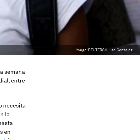
Image:
REUTERS/Luisa Gonzalez
 la semana
ial, entre
do necesita
n la
hasta
es en