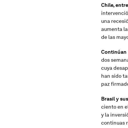
Chile, entre
intervenci
una recesió
aumenta la
de las may
Continúan 
dos semana
cuya desapr
han sido ta
paz firmado
Brasil y s
ciento en e
y la invers
continuas 