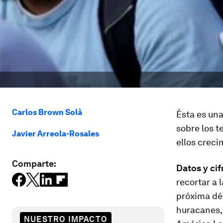
Carlos Brown Solà
Ésta es una
sobre los t
Javier Arreola-Rosales
ellos creci
Comparte:
Datos y cif
recortar a 
próxima dé
huracanes, 
NUESTRO IMPACTO