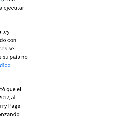
a ejecutar
 ley
rdo con
ses se
e su país no
dico
tó que el
017, al
arry Page
menzando