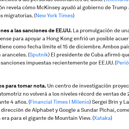
ión revela cómo McKinsey ayudó al gobierno de Trump 
s migratorias. (
New York Times
)
ones a las sanciones de EE.UU.
La promulgación de una
ense para apoyar a Hong Kong enfrió un posible acue
tiene como fecha límite el 15 de diciembre. Ambos paí
aranceles. (
Sputnik
) El presidente de Cuba afirmó qu
s sanciones impuestas recientemente por EE.UU. (
Perió
s para tomar nota.
Un centro de investigación proyec
omotriz no volverá a los niveles récord de ventas de 2
nte 4 años. (
Financial Times l Milenio
) Sergei Brin y L
a dirección de Alphabet y Google a Sundar Pichai, co
 era para el gigante de Mountain View. (
Xataka
)