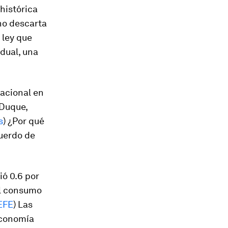
histórica
no descarta
 ley que
dual, una
nacional en
 Duque,
s
) ¿Por qué
cuerdo de
ó 0.6 por
el consumo
EFE
) Las
Economía