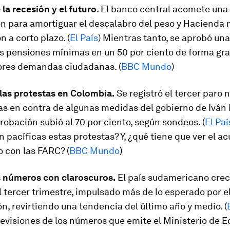
 la recesión y el futuro
. El banco central acomete una 
ón para amortiguar el descalabro del peso y Hacienda 
n a corto plazo. (
El País
) Mientras tanto, se aprobó una
s pensiones mínimas en un 50 por ciento de forma gra
ores demandas ciudadanas. (
BBC Mundo
)
las protestas en Colombia.
Se registró el tercer paro 
s en contra de algunas medidas del gobierno de Iván
obación subió al 70 por ciento, según sondeos. (
El Paí
n pacíficas estas protestas? Y, ¿qué tiene que ver el a
 con las FARC? (
BBC Mundo
)
us números con claroscuros.
El país sudamericano creci
l tercer trimestre, impulsado más de lo esperado por 
ión, revirtiendo una tendencia del último año y medio. (
revisiones de los números que emite el Ministerio de 