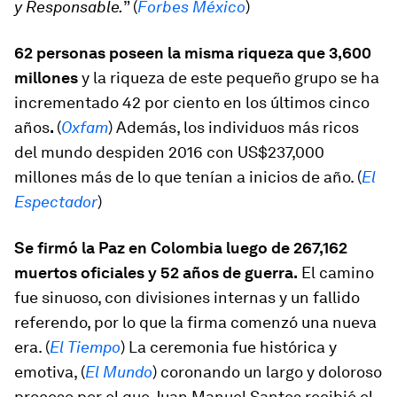
y Responsable.
” (
Forbes México
)
62 personas poseen la misma riqueza que 3,600
millones
y la riqueza de este pequeño grupo se ha
incrementado 42 por ciento en los últimos cinco
años
.
(
Oxfam
) Además, los individuos más ricos
del mundo despiden 2016 con US$237,000
millones más de lo que tenían a inicios de año. (
El
Espectador
)
Se firmó la Paz en Colombia luego de 267,162
muertos oficiales y 52 años de guerra.
El camino
fue sinuoso, con divisiones internas y un fallido
referendo, por lo que la firma comenzó una nueva
era. (
El Tiempo
) La ceremonia fue histórica y
emotiva, (
El Mundo
) coronando un largo y doloroso
proceso por el que Juan Manuel Santos recibió el