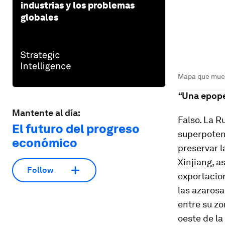
industrias y los problemas
globales
Mapa que muest
“
Una epope
Mantente al día:
Falso.
La Ru
El futuro del progreso
superpoten
económico
preservar l
Xinjiang, a
Follow
exportacion
las azarosa
entre su zo
oeste de la