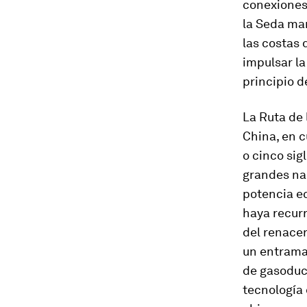
conexiones
la Seda mar
las costas 
impulsar la
principio 
La Ruta de 
China, en 
o cinco si
grandes nar
potencia ec
haya recurr
del renacer
un entramad
de gasoduct
tecnología 