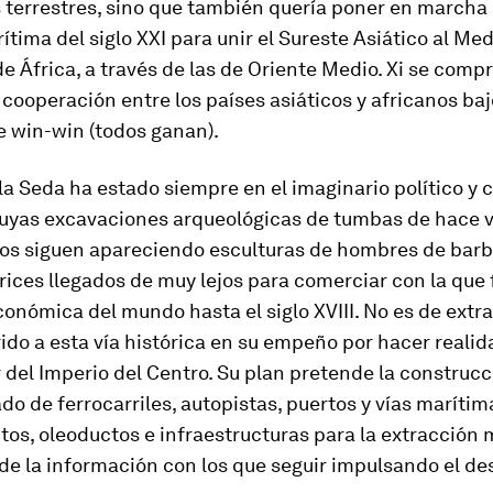
 terrestres, sino que también quería poner en marcha 
ítima del siglo XXI para unir el Sureste Asiático al Me
de África, a través de las de Oriente Medio. Xi se comp
 cooperación entre los países asiáticos y africanos baj
de
win-win
(todos ganan).
la Seda ha estado siempre en el imaginario político y c
cuyas excavaciones arqueológicas de tumbas de hace ve
glos siguen apareciendo esculturas de hombres de barb
ices llegados de muy lejos para comerciar con la que
onómica del mundo hasta el siglo XVIII. No es de extra
ido a esta vía histórica en su empeño por hacer realid
 del Imperio del Centro. Su plan pretende la construc
o de ferrocarriles, autopistas, puertos y vías maríti
os, oleoductos e infraestructuras para la extracción m
de la información con los que seguir impulsando el des