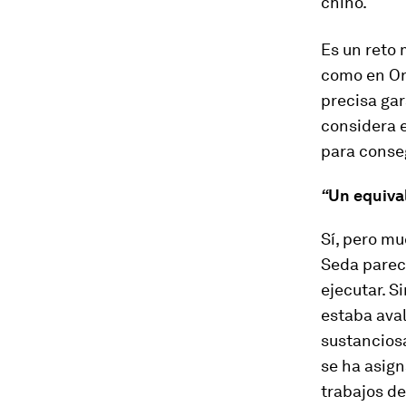
chino.
Es un reto 
como en Or
precisa gar
considera 
para conseg
“
Un equival
Sí, pero m
Seda parec
ejecutar. S
estaba aval
sustanciosa
se ha asign
trabajos de