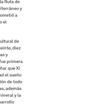
la Ruta de
diterráneo y
rometió a
o el
ultural de
inte, diez
as y
 fue primera
ñar que Xi
ad el sueño
ción de todo
mas, además
ineral y la
arrollo