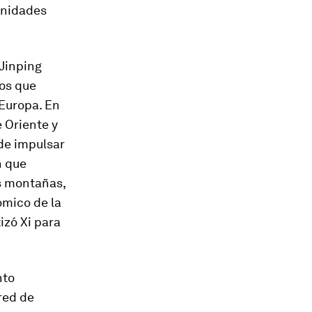
unidades
 Jinping
los que
 Europa. En
 Oriente y
de impulsar
n que
as montañas,
ómico de la
izó Xi para
nto
red de