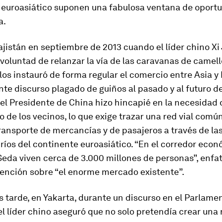
 euroasiático suponen una fabulosa ventana de oport
a.
jistán en septiembre de 2013 cuando el líder chino Xi
voluntad de relanzar la vía de las caravanas de camel
los instauró de forma regular el comercio entre Asia y
e discurso plagado de guiños al pasado y al futuro de
el Presidente de China hizo hincapié en la necesidad 
lo de los vecinos, lo que exige trazar una red vial comú
 transporte de mercancías y de pasajeros a través de l
 ríos del continente euroasiático. “En el corredor econ
Seda viven cerca de 3.000 millones de personas”, enfat
tención sobre “el enorme mercado existente”.
tarde, en Yakarta, durante un discurso en el Parlame
el líder chino aseguró que no solo pretendía crear una 