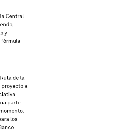
ia Central
iendo,
s y
r fórmula
 Ruta de la
 proyecto a
ciativa
una parte
e momento,
ara los
 Banco