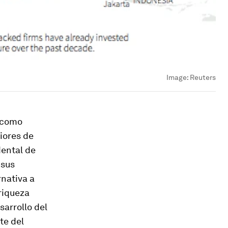
Image:
Reuters
a como
iores de
dental de
 sus
rnativa a
riqueza
sarrollo del
te del