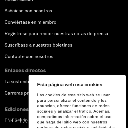
Asóciese con nosotros
Conviértase en miembro
Regístrese para recibir nuestras notas de prensa
Suscríbase a nuestros boletines
Contacte con nosotros
Enlaces directos
La sostenibilidad en el Foro
Esta página web usa cookies
Carreras profesionales
Las cookies de este sitio web se usan
para personalizar el contenido y los
anuncios, ofrecer funciones de redes
Ediciones en otros idiomas
sociales y analizar el tráfico. Además,
compartimos información sobre el uso
EN
ES
中文
日本語
▪
▪
▪
que haga del sitio web con nuestros
partners de redes sociales, publicidad y