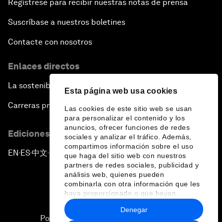
Regístrese para recibir nuestras notas de prensa
Suscríbase a nuestros boletines
Contacte con nosotros
Enlaces directos
La sostenibilidad en el Foro
Esta página web usa cookies
Carreras profesionales
Las cookies de este sitio web se usan
para personalizar el contenido y los
anuncios, ofrecer funciones de redes
Ediciones en otros idiomas
sociales y analizar el tráfico. Además,
compartimos información sobre el uso
EN
ES
中文
日本語
▪
▪
▪
que haga del sitio web con nuestros
partners de redes sociales, publicidad y
análisis web, quienes pueden
combinarla con otra información que les
haya proporcionado o que hayan
recopilado a partir del uso que haya
Denegar
hecho de sus servicios.
Política de privacidad y normas de uso