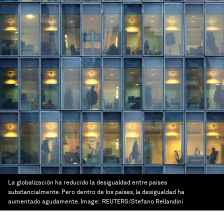
La globalización ha reducido la desigualdad entre países
substancialmente. Pero dentro de los países, la desigualdad ha
aumentado agudamente.
Image:
REUTERS/Stefano Rellandini