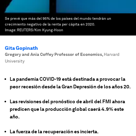
Se prevé que más del 95% de los países del mundo tendrán un
crecimiento negativo de la renta per cápita en 2020.
Image:
REUTERS/Kim Kyung-Hoon
Gita Gopinath
Gregory and Ania Coffey Professor of Economics
,
Harvard
University
La pandemia COVID-19 está destinada a provocar la
peor recesión desde la Gran Depresión de los años 20.
Las revisiones del pronóstico de abril del FMI ahora
predicen que la producción global caerá 4.9% este
año.
La fuerza de la recuperación es incierta.