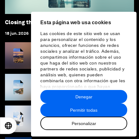
Closing the Gender Gap in Senior Leadership
Esta página web usa cookies
18 jun. 2026
Las cookies de este sitio web se usan
para personalizar el contenido y los
anuncios, ofrecer funciones de redes
sociales y analizar el tráfico. Además,
Four Futures for Powering Growth in the
compartimos información sobre el uso
New Economy: Energy and Competitiveness
in 2035
que haga del sitio web con nuestros
partners de redes sociales, publicidad y
análisis web, quienes pueden
combinarla con otra información que les
haya proporcionado o que hayan
Future of Inclusion Lighthouses 2026
recopilado a partir del uso que haya
Denegar
hecho de sus servicios.
Permitir todas
Chief Economists' Outlook: May 2026
Personalizar
EN
ES
中文
日本語