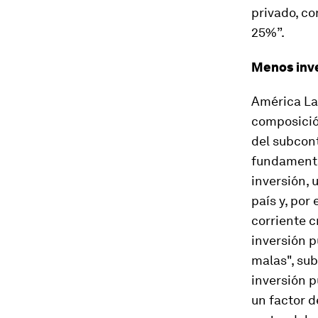
privado, co
25%”.
Menos inve
América La
composición
del subcont
fundamental
inversión, 
país y, por
corriente c
inversión p
malas", sub
inversión p
un factor d