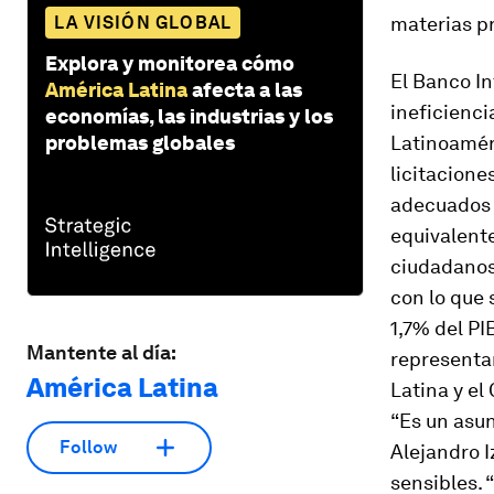
LA VISIÓN GLOBAL
materias p
Explora y monitorea cómo
El Banco In
América Latina
afecta a las
ineficienci
economías, las industrias y los
problemas globales
Latinoaméri
licitacione
adecuados o
equivalente
ciudadanos
con lo que
1,7% del PI
Mantente al día:
representa
América Latina
Latina y el
“Es un asun
Follow
Alejandro I
sensibles. 