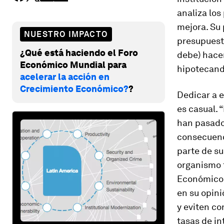
analiza los
mejora. Su 
NUESTRO IMPACTO
presupuesta
¿Qué está haciendo el Foro
debe) hacer
Económico Mundial para
hipotecando
acelerar la acción en
Crecimiento Económico?
?
Dedicar a e
es casual. 
han pasado 
consecuenci
parte de su
organismo 
Económico d
en su opini
y eviten co
tasas de in