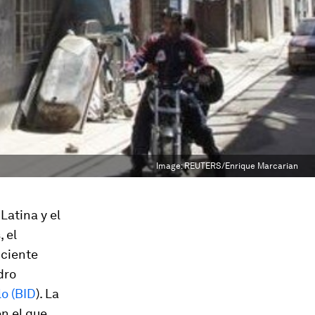
Image:
REUTERS/Enrique Marcarian
Latina y el
 el
iciente
dro
o (BID
). La
n el que