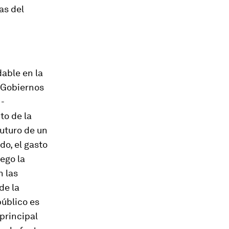
as del
able en la
s Gobiernos
 -
to de la
futuro de un
do, el gasto
ego la
n las
de la
público es
 principal