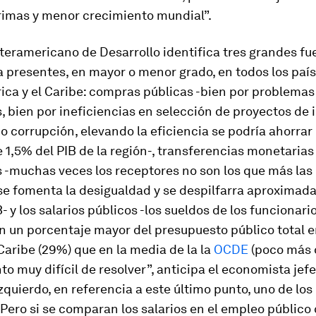
rimas y menor crecimiento mundial”.
teramericano de Desarrollo identifica tres grandes fu
a presentes, en mayor o menor grado, en todos los paí
ca y el Caribe: compras públicas -bien por problemas
s, bien por ineficiencias en selección de proyectos de 
 corrupción, elevando la eficiencia se podría ahorrar 
 1,5% del PIB de la región-, transferencias monetarias 
 -muchas veces los receptores no son los que más las 
 se fomenta la desigualdad y se despilfarra aproximad
B- y los salarios públicos -los sueldos de los funcionari
n un porcentaje mayor del presupuesto público total 
 Caribe (29%) que en la media de la la
OCDE
(poco más 
to muy difícil de resolver”, anticipa el economista jefe
zquierdo, en referencia a este último punto, uno de lo
“Pero si se comparan los salarios en el empleo público 