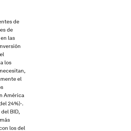
entes de
ses de
 en las
inversión
el
a los
necesitan,
amente el
os
en América
del 24%)-.
 del BID,
s más
con los del