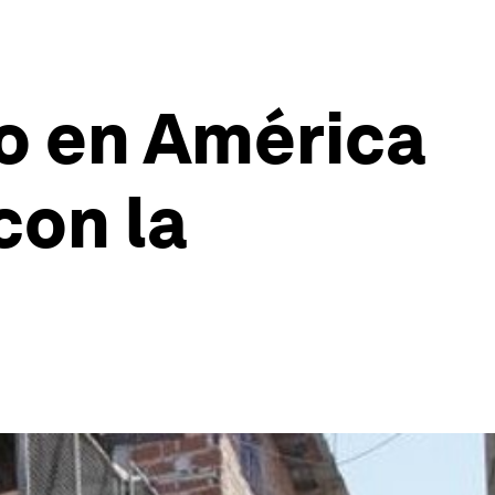
o en América
con la