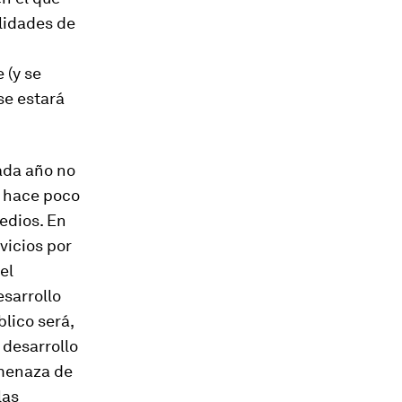
alidades de
 (y se
se estará
cada año no
be hace poco
medios. En
vicios por
el
sarrollo
lico será,
 desarrollo
 amenaza de
las