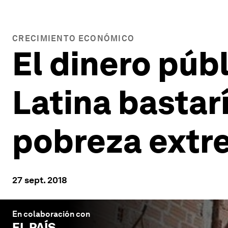
CRECIMIENTO ECONÓMICO
El dinero púb
Latina bastar
pobreza extr
27 sept. 2018
En colaboración con
EL PAÍS
.