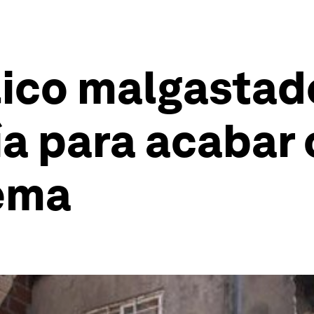
lico malgastad
ía para acabar 
ema