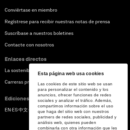
Conviértase en miembro
Regístrese para recibir nuestras notas de prensa
Suscríbase a nuestros boletines
Contacte con nosotros
Enlaces directos
La sostenibilidad en el Foro
Esta página web usa cookies
Carreras profesionales
Las cookies de este sitio web se usan
para personalizar el contenido y los
anuncios, ofrecer funciones de redes
Ediciones en otros idiomas
sociales y analizar el tráfico. Además,
compartimos información sobre el uso
EN
ES
中文
日本語
▪
▪
▪
que haga del sitio web con nuestros
partners de redes sociales, publicidad y
análisis web, quienes pueden
combinarla con otra información que les