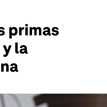
s primas
y la
ina