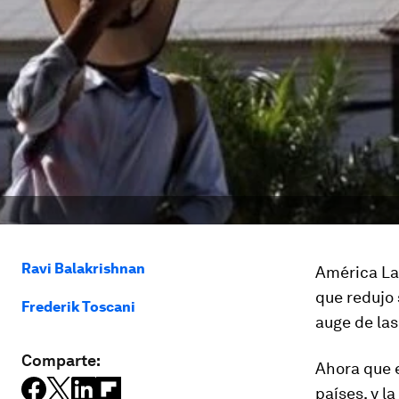
Ravi Balakrishnan
América Lat
que redujo 
Frederik Toscani
auge de las
Comparte:
Ahora que e
países, y l