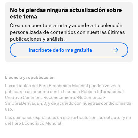
No te pierdas ninguna actualización sobre
este tema
Crea una cuenta gratuita y accede a tu colección
personalizada de contenidos con nuestras últimas
publicaciones y análisis.
Inscríbete de forma gratuita
Licencia y republicación
Los artículos del Foro Económico Mundial pueden volver a
publicarse de acuerdo con la Licencia Pública Internacional
Creative Commons Reconocimiento-NoComercial-
SinObraDerivada 4.0, y de acuerdo con nuestras condiciones de
uso.
Las opiniones expresadas en este artículo son las del autor y no
del Foro Económico Mundial.