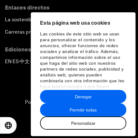
Enlaces directos
La sostenibilidad en el Foro
Esta página web usa cookies
Carreras profesionales
Las cookies de este sitio web se usan
para personalizar el contenido y los
anuncios, ofrecer funciones de redes
Ediciones en otros idiomas
sociales y analizar el tráfico. Además,
compartimos información sobre el uso
EN
ES
中文
日本語
▪
▪
▪
que haga del sitio web con nuestros
partners de redes sociales, publicidad y
análisis web, quienes pueden
combinarla con otra información que les
haya proporcionado o que hayan
recopilado a partir del uso que haya
Denegar
hecho de sus servicios.
Política de privacidad y normas de uso
Permitir todas
Sitemap
Personalizar
©
2026
Foro Económico Mundial
EN
ES
中文
日本語