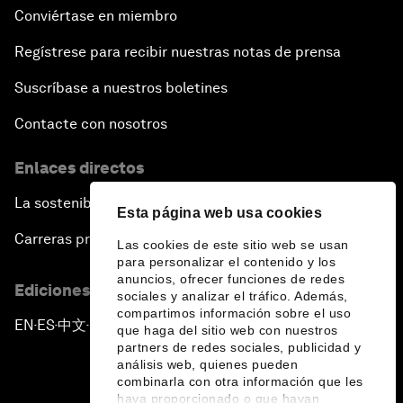
Conviértase en miembro
Regístrese para recibir nuestras notas de prensa
Suscríbase a nuestros boletines
Contacte con nosotros
Enlaces directos
La sostenibilidad en el Foro
Esta página web usa cookies
Carreras profesionales
Las cookies de este sitio web se usan
para personalizar el contenido y los
anuncios, ofrecer funciones de redes
Ediciones en otros idiomas
sociales y analizar el tráfico. Además,
compartimos información sobre el uso
EN
ES
中文
日本語
▪
▪
▪
que haga del sitio web con nuestros
partners de redes sociales, publicidad y
análisis web, quienes pueden
combinarla con otra información que les
haya proporcionado o que hayan