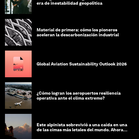
era de inestabilidad geopolítica
Material de primera: cómo los pioneros
aceleran la descarbonización industrial
Global Aviation Sustainability Outlook 2026
¿Cómo logran los aeropuertos resiliencia
operativa ante el clima extremo?
Este alpinista sobrevivió a una caída en una
de las cimas más letales del mundo. Ahora
lucha por protegerla