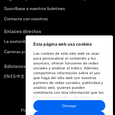
Suscríbase a nuestros boletines
Contacte con nosotros
Enlaces directos
La sostenibilidad en el Foro
Esta página web usa cookies
Carreras profesionales
Las cookies de este sitio web se usan
para personalizar el contenido y los
anuncios, ofrecer funciones de redes
Ediciones en otros idiomas
sociales y analizar el tráfico. Además,
compartimos información sobre el uso
EN
ES
中文
日本語
▪
▪
▪
que haga del sitio web con nuestros
partners de redes sociales, publicidad y
análisis web, quienes pueden
combinarla con otra información que les
haya proporcionado o que hayan
recopilado a partir del uso que haya
Denegar
hecho de sus servicios.
Política de privacidad y normas de uso