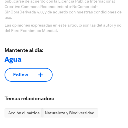
publicarse de acuerdo con la Licencia Pública Internacional
Creative Commons Reconocimiento-NoComercial-
SinObraDerivada 4.0, y de acuerdo con nuestras condiciones de
uso.
Las opiniones expresadas en este artículo son las del autor y no
del Foro Económico Mundial.
Mantente al día:
Agua
Follow
Temas relacionados:
Acción climática
Naturaleza y Biodiversidad