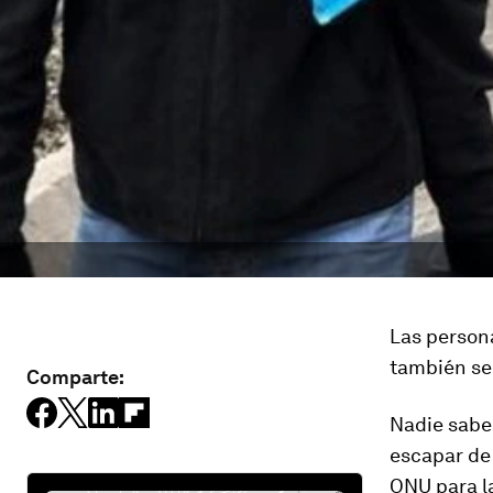
Las person
también se
Comparte:
Nadie sabe
escapar de 
ONU para l