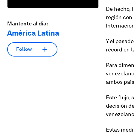
De hecho,
región con
Mantente al día:
Internacion
América Latina
Y el pasado
récord
en l
Follow
Para dimens
venezolanos
ambos paí
Este flujo,
decisión de
venezolano
Estas medid