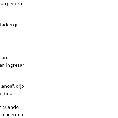
nas genera
ltades que
r un
an ingresar
lanos", dijo
medida.
r, cuando
dolescentes