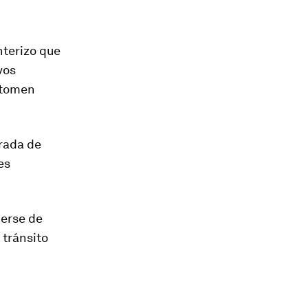
nterizo que
vos
n tomen
trada de
es
erse de
 tránsito