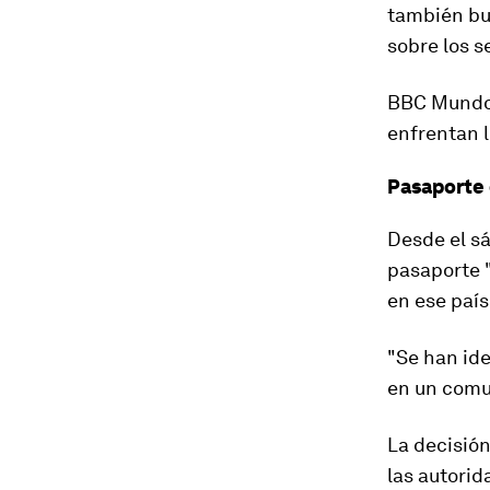
también b
sobre los s
BBC Mundo 
enfrentan 
Pasaporte
Desde el s
pasaporte "
en ese país
"Se han ide
en un comun
La decisión
las autorid