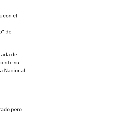
a con el
o" de
trada de
mente su
ia Nacional
a
rado pero