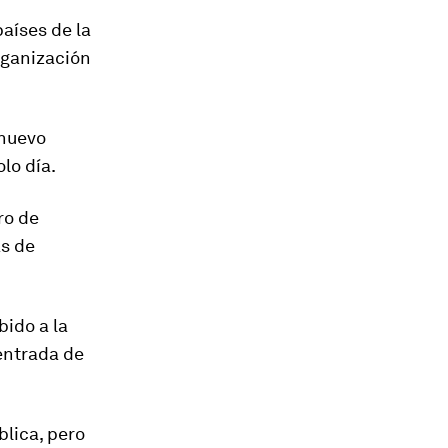
aíses de la
Organización
nuevo
olo día.
ro de
as de
bido a la
 entrada de
blica
, pero