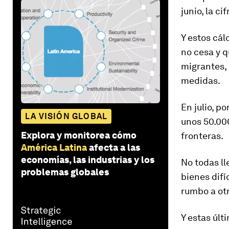
junio, la ci
Y estos cál
no cesa y 
migrantes, 
medidas.
En julio, p
LA VISIÓN GLOBAL
unos
50.00
Explora y monitorea cómo
fronteras.
América Latina
afecta a las
economías, las industrias y los
No todas l
problemas globales
bienes difí
rumbo a otr
Y estas últi