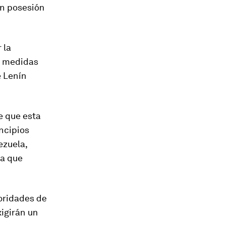
en posesión
 la
es medidas
e Lenín
e que esta
incipios
ezuela,
la que
oridades de
igirán un