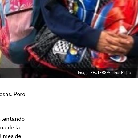
Image:
REUTERS/Andres Rojas
osas. Pero
intentando
ina de la
l mes de