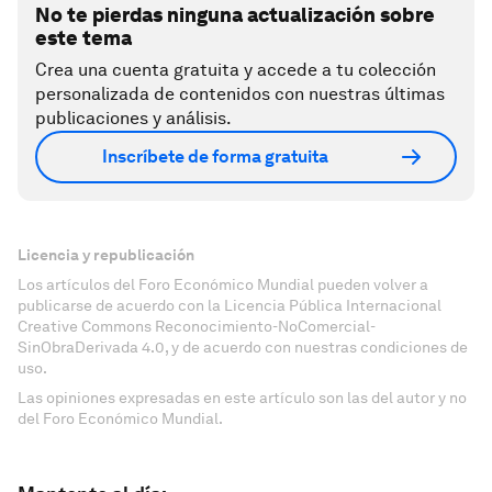
No te pierdas ninguna actualización sobre
este tema
Crea una cuenta gratuita y accede a tu colección
personalizada de contenidos con nuestras últimas
publicaciones y análisis.
Inscríbete de forma gratuita
Licencia y republicación
Los artículos del Foro Económico Mundial pueden volver a
publicarse de acuerdo con la Licencia Pública Internacional
Creative Commons Reconocimiento-NoComercial-
SinObraDerivada 4.0, y de acuerdo con nuestras condiciones de
uso.
Las opiniones expresadas en este artículo son las del autor y no
del Foro Económico Mundial.