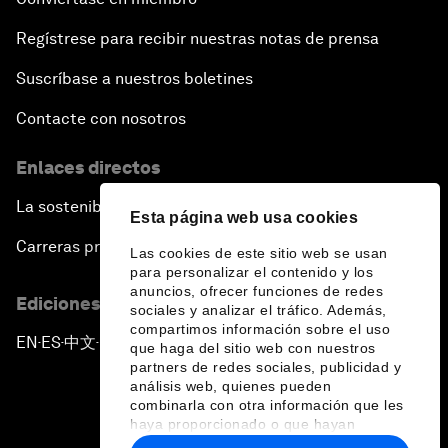
Regístrese para recibir nuestras notas de prensa
Suscríbase a nuestros boletines
Contacte con nosotros
Enlaces directos
La sostenibilidad en el Foro
Esta página web usa cookies
Carreras profesionales
Las cookies de este sitio web se usan
para personalizar el contenido y los
anuncios, ofrecer funciones de redes
Ediciones en otros idiomas
sociales y analizar el tráfico. Además,
compartimos información sobre el uso
EN
ES
中文
日本語
▪
▪
▪
que haga del sitio web con nuestros
partners de redes sociales, publicidad y
análisis web, quienes pueden
combinarla con otra información que les
haya proporcionado o que hayan
recopilado a partir del uso que haya