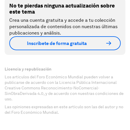
No te pierdas ninguna actualización sobre
este tema
Crea una cuenta gratuita y accede a tu colección
personalizada de contenidos con nuestras últimas
publicaciones y análisis.
Inscríbete de forma gratuita
Licencia y republicación
Los artículos del Foro Económico Mundial pueden volver a
publicarse de acuerdo con la Licencia Pública Internacional
Creative Commons Reconocimiento-NoComercial-
SinObraDerivada 4.0, y de acuerdo con nuestras condiciones de
uso.
Las opiniones expresadas en este artículo son las del autor y no
del Foro Económico Mundial.