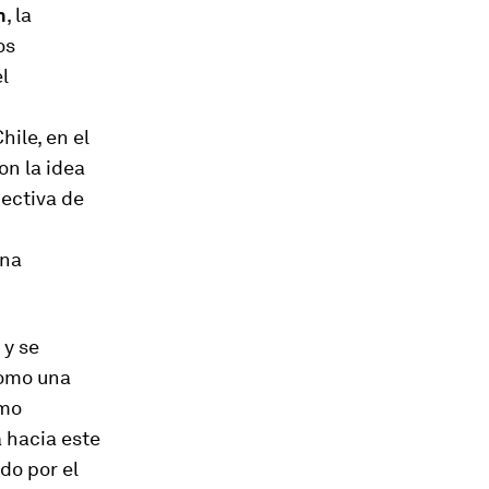
n
, la
os
l
ile, en el
on la idea
pectiva de
una
 y se
como una
omo
 hacia este
do por el