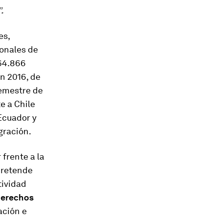
.
es,
ionales de
164.866
en 2016, de
semestre de
e a Chile
Ecuador y
gración.
frente a la
pretende
tividad
derechos
ación e