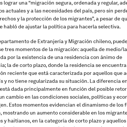
s lograr una “migración segura, ordenada y regular, 
os actuales y a las necesidades del país, pero sin per
erechos y la protección de los migrantes”, a pesar de q
habló de ajustar la política para hacerla selectiva.
epartamento de Extranjería y Migración chileno, pued
se tres momentos de la migración: aquella de medio/la
da por la existencia de una residencia con ánimo de
; la de corto plazo, donde la residencia se encuentra
ión reciente que está caracterizada por aquellos que 
ís y no tiene regularizada su situación. La diferencia en
tá dada principalmente en función del posible retorn
n cambio en las condiciones sociales, políticas y ec
gen. Estos momentos evidencian el dinamismo de los f
s, mostrando un aumento considerable en los migrant
 y haitianos, en la categoría de corto plazo y aquellos