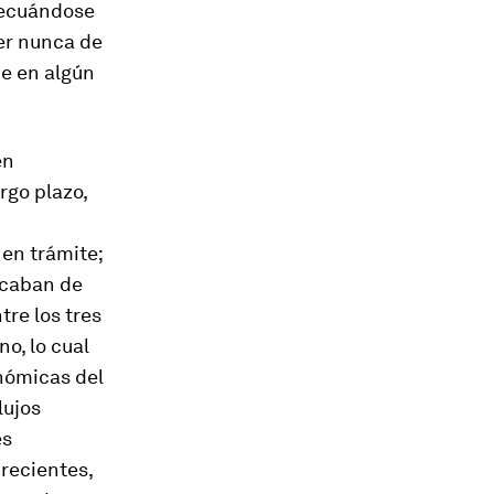
adecuándose
der nunca de
ue en algún
en
rgo plazo,
 en trámite;
acaban de
tre los tres
o, lo cual
onómicas del
lujos
es
 recientes,