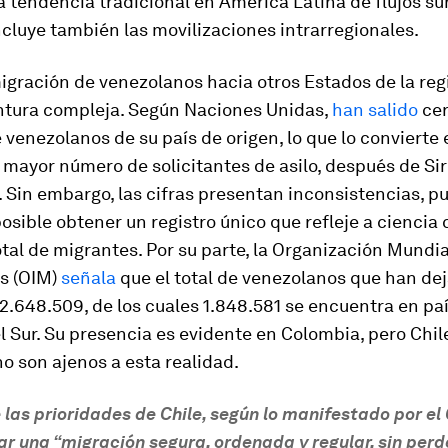
a tendencia tradicional en América Latina de flujos su
ncluye también las movilizaciones intrarregionales.
igración de venezolanos hacia otros Estados de la reg
ntura compleja. Según Naciones Unidas,
han salido
cer
 venezolanos de su país de origen, lo que lo convierte 
mayor número de solicitantes de asilo, después de Siri
 Sin embargo, las cifras presentan inconsistencias, p
osible obtener un registro único que refleje a ciencia c
tal de migrantes. Por su parte, la Organización Mundia
s (OIM)
señala
que el total de venezolanos que han dej
 2.648.509, de los cuales 1.848.581 se encuentra en pa
 Sur. Su presencia es evidente en Colombia, pero Chil
o son ajenos a esta realidad.
 las prioridades de Chile, según lo manifestado por el
rar una “migración segura, ordenada y regular, sin per