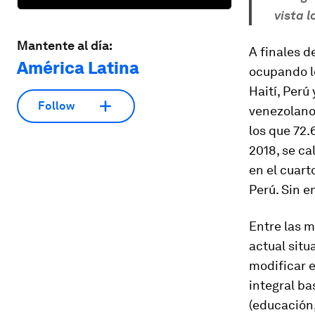
vista 
Mantente al día:
A finales d
América Latina
ocupando lo
Haití, Perú
Follow
venezolanos
los que 72.
2018, se ca
en el cuart
Perú. Sin e
Entre las m
actual situ
modificar e
integral ba
(educación,