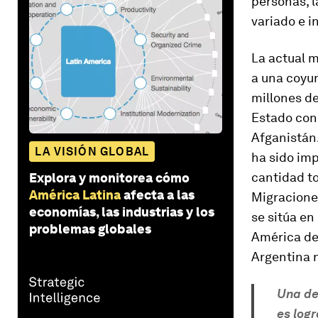
personas, l
variado e i
La actual m
a una coyu
millones de
Estado con 
Afganistán.
LA VISIÓN GLOBAL
ha sido imp
cantidad to
Explora y monitorea cómo
América Latina
afecta a las
Migracione
economías, las industrias y los
se sitúa en
problemas globales
América del
Argentina n
Una de
es log