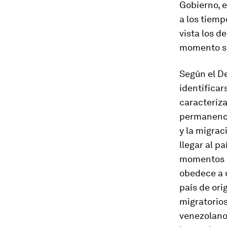
Gobierno, e
a los tiemp
vista los d
momento se 
Según el D
identificar
caracteriza
permanencia
y la migrac
llegar al pa
momentos es
obedece a u
país de ori
migratorio
venezolanos