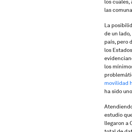
los cuales,
las comunas
La posibil
de un lado,
país, pero 
los Estado
evidenciand
los mínimos
problemátic
movilidad 
ha sido uno
Atendiendo 
estudio que
llegaron a 
total de da