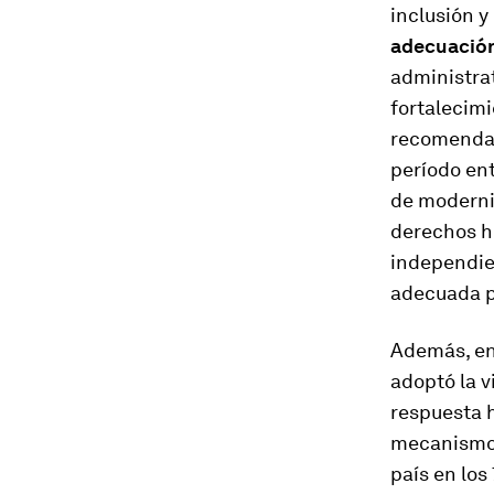
inclusión y 
adecuación
administra
fortalecimi
recomendac
período ent
de moderniz
derechos h
independie
adecuada p
Además, en
adoptó la
v
respuesta h
mecanismo 
país en los