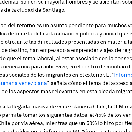
 además, son en su mayoría hombres y se asientan sob
 de la ciudad de Santiago.
idad del retorno es un asunto pendiente para muchos v
 los detiene la delicada situación política y social que 
de otro, ante las dificultades presentadas en materia l
s de destino, han empezado a emprender viajes de regr
o que el tema laboral, al estar asociado con la conse
 necesarios para sobrevivir, es el centro de muchas de
as sociales de los migrantes en el exterior. El “
Informe
humana venezolana
”, señala cómo el tema del acceso a
 de los aspectos más relevantes en esta oleada migrat
a la llegada masiva de venezolanos a Chile, la OIM rea
 permite tomar los siguientes datos: el 45% de los ve
Chile por vía aérea, mientras que un 53% lo hizo por tie
tos referidos en el informe, un 98,7% entró a través de