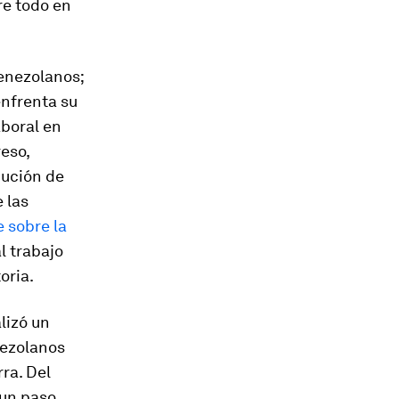
re todo en
enezolanos;
enfrenta su
aboral en
eso,
cución de
 las
 sobre la
l trabajo
oria.
lizó un
nezolanos
rra. Del
 un paso