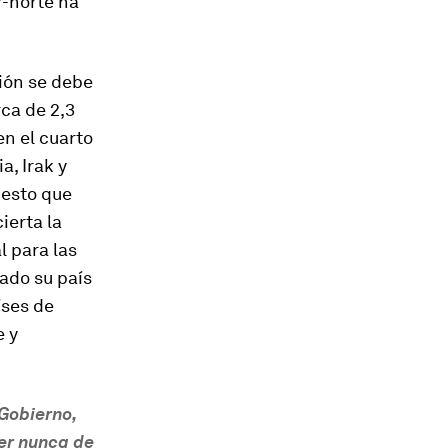
r-norte ha
ión se debe
ca de 2,3
en el cuarto
a, Irak y
uesto que
ierta la
l para las
ado su país
íses de
e y
 Gobierno,
der nunca de