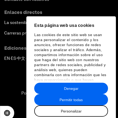
Enlaces directos
La sostenibilidad en el Foro
Esta página web usa cookies
Carreras profesionales
Las cookies de este sitio web se usan
para personalizar el contenido y los
anuncios, ofrecer funciones de redes
Ediciones en otros idiomas
sociales y analizar el tráfico. Además,
compartimos información sobre el uso
EN
ES
中文
日本語
▪
▪
▪
que haga del sitio web con nuestros
partners de redes sociales, publicidad y
análisis web, quienes pueden
combinarla con otra información que les
haya proporcionado o que hayan
recopilado a partir del uso que haya
Denegar
hecho de sus servicios.
Política de privacidad y normas de uso
Permitir todas
Sitemap
Personalizar
©
2026
Foro Económico Mundial
EN
ES
中文
日本語