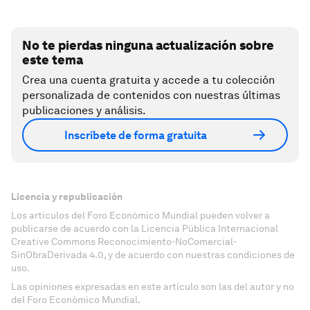
No te pierdas ninguna actualización sobre
este tema
Crea una cuenta gratuita y accede a tu colección
personalizada de contenidos con nuestras últimas
publicaciones y análisis.
Inscríbete de forma gratuita
Licencia y republicación
Los artículos del Foro Económico Mundial pueden volver a
publicarse de acuerdo con la Licencia Pública Internacional
Creative Commons Reconocimiento-NoComercial-
SinObraDerivada 4.0, y de acuerdo con nuestras condiciones de
uso.
Las opiniones expresadas en este artículo son las del autor y no
del Foro Económico Mundial.