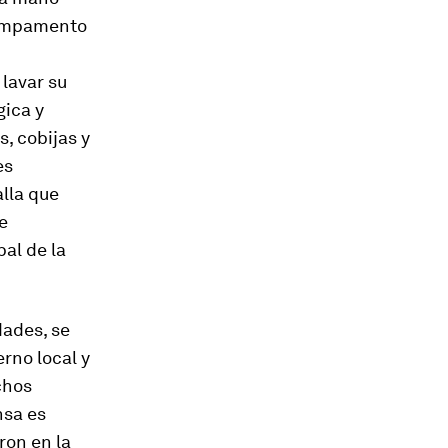
campamento
lavar su
gica y
, cobijas y
es
lla que
e
pal de la
dades, se
rno local y
chos
nsa es
ron en la