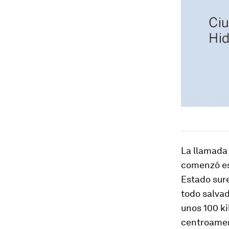
La llamada
comenzó est
Estado sur
todo salvad
unos 100 ki
centroameri