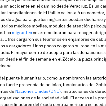
as un accidente en el camino desde Veracruz. Es un 
las inmediaciones de El Palillo se instaló un comedor,
es de agua para que los migrantes puedan ducharse y 
ltorios médicos móviles, módulos de atención psicoló
s. Los
migrantes
se arremolinaron para recoger abrigos
a. Otros cargaron sus teléfonos en enjambres de cabl
s y cargadores. Unos pocos colgaron su ropa en la ma
tadio. El mayor centro de acopio para las donaciones s
n desde el fin de semana en el Zócalo, la plaza princi
xicana.
del puente humanitario, como la nombraron las autori
a fuerte presencia de policías, funcionarios del Gobie
ntes de
Naciones Unidas (ONU)
, instituciones de dere
rganizaciones de la sociedad civil. El acceso a la pre
Los coordinadores del éxodo centroamericano se queda