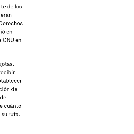
te de los
 eran
 Derechos
ió en
la ONU en
gotas.
ecibir
stablecer
ción de
 de
ne cuánto
 su ruta.