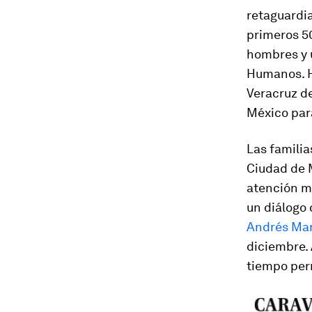
retaguardia
primeros 5
hombres y 
Humanos. H
Veracruz de
México par
Las familia
Ciudad de M
atención m
un diálogo 
Andrés Man
diciembre. 
tiempo perm