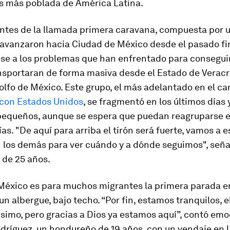
s más poblada de América Latina.
antes de la llamada primera caravana, compuesta por 
 avanzaron hacia Ciudad de México desde el pasado fi
se a los problemas que han enfrentado para consegui
ansportaran de forma masiva desde el Estado de Veracr
olfo de México. Este grupo, el más adelantado en el c
 con Estados Unidos
, se fragmentó en los últimos días
pequeños, aunque se espera que puedan reagruparse e
as. "De aquí para arriba el tirón será fuerte, vamos a e
n los demás para ver cuándo y a dónde seguimos", seña
 de 25 años.
México es para muchos migrantes la primera parada en
n albergue, bajo techo. “Por fin, estamos tranquilos, el
ísimo, pero gracias a Dios ya estamos aquí”, contó em
odríguez, un hondureño de 19 años, con un vendaje en 