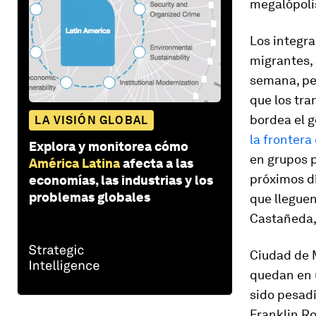
megalópoli
Los integr
migrantes,
semana, pe
que los tr
bordea el g
LA VISIÓN GLOBAL
la frontera
Explora y monitorea cómo
en grupos 
América Latina
afecta a las
próximos dí
economías, las industrias y los
problemas globales
que llegue
Castañeda,
Ciudad de 
quedan en u
sido pesad
Franklin R