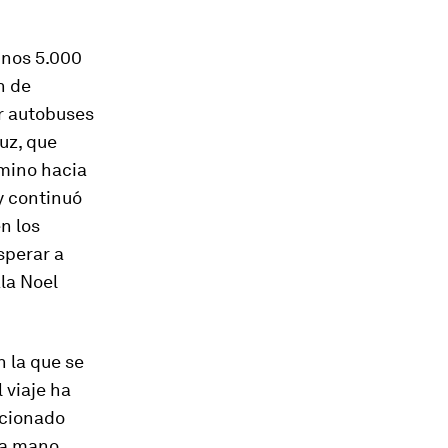
unos 5.000
n de
r autobuses
uz, que
amino hacia
 y continuó
n los
sperar a
la Noel
 la que se
 viaje ha
ocionado
la mano