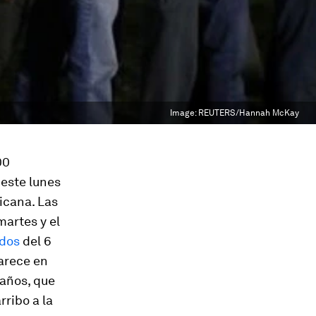
Image:
REUTERS/Hannah McKay
00
este lunes
xicana. Las
martes y el
idos
del 6
parece en
años, que
rribo a la