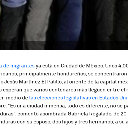
a de migrantes
ya está en Ciudad de México. Unos 4.0
icanos, principalmente hondureños, se concentraron 
io Jesús Martínez
El Palillo
, al oriente de la capital me
 esperan que varios centenares más lleguen entre el 
 en medio de
las elecciones legislativas en Estados Un
e. "Es una ciudad inmensa, todo es diferente, no se 
duras", comentó asombrada Gabriela Regalado, de 20 
nduras con su esposo, dos hijos y tres hermanos, a su a