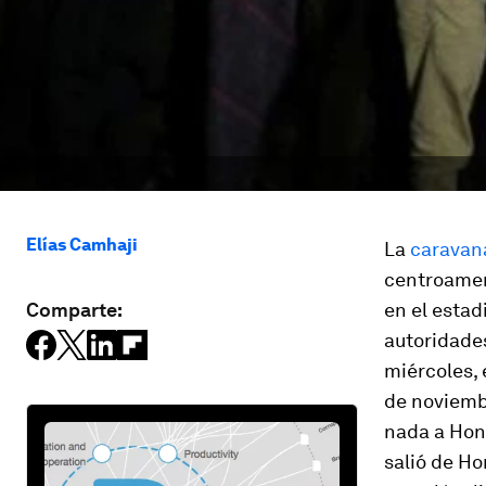
Elías Camhaji
La
caravan
centroamer
Comparte:
en el estad
autoridades
miércoles,
de noviembr
nada a Hon
salió de Ho