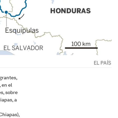
grantes,
 en el
s, sobre
iapas, a
Chiapas),