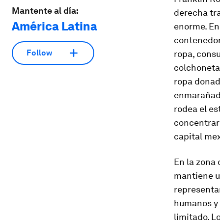
Mantente al día:
derecha tr
América Latina
enorme. En 
contenedor
Follow
ropa, consu
colchoneta
ropa donad
enmarañado
rodea el es
concentraro
capital me
En la zona 
mantiene un
representa
humanos y o
limitado. 