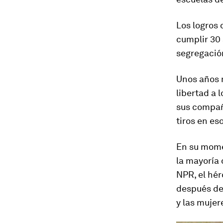
Los logros
cumplir 30 
segregación
Unos años m
libertad a 
sus compañ
tiros en es
En su mome
la mayoría 
NPR, el hér
después de 
y las mujere