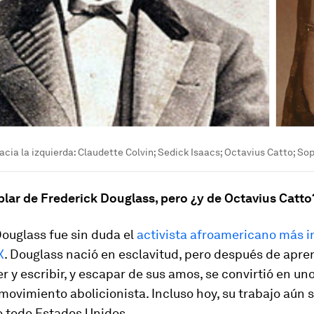
acia la izquierda: Claudette Colvin; Sedick Isaacs; Octavius Catto; S
blar de Frederick Douglass, pero ¿y de Octavius Catto
ouglass fue sin duda el
activista afroamericano más i
X
. Douglass nació en esclavitud, pero después de apren
r y escribir, y escapar de sus amos, se convirtió en uno
 movimiento abolicionista. Incluso hoy, su trabajo aún s
e todo Estados Unidos.