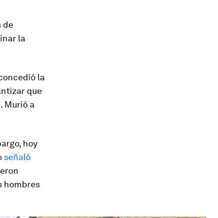
s de
inar la
concedió la
antizar que
 Murió a
argo, hoy
o
señaló
ieron
os hombres