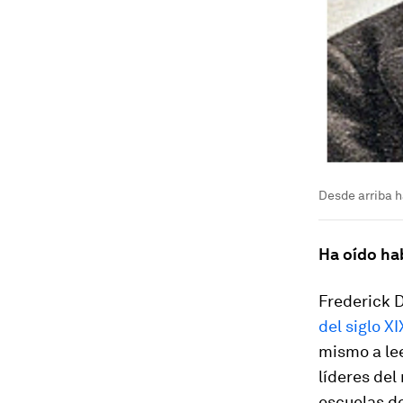
Desde arriba h
Ha oído ha
Frederick D
del siglo XI
mismo a lee
líderes del
escuelas d