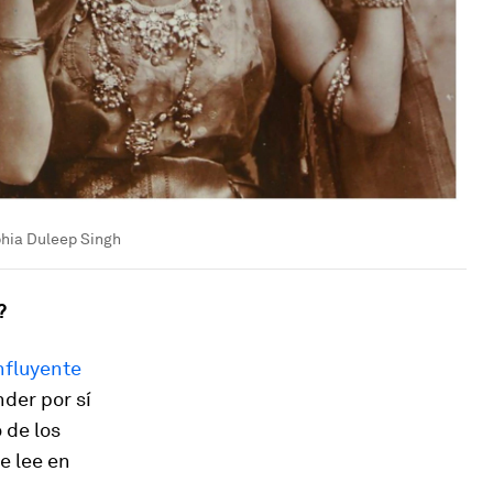
ophia Duleep Singh
?
nfluyente
der por sí
 de los
e lee en