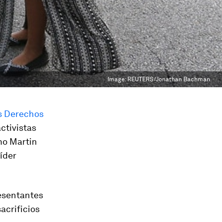
Image:
REUTERS/Jonathan Bachman
os Derechos
ctivistas
mo Martin
líder
resentantes
acrificios