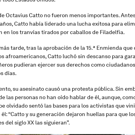
 de Octavius Catto no fueron menos importantes. Ante
años, Catto había liderado una lucha exitosa para elim
 en los tranvías tirados por caballos de Filadelfia.
ás tarde, tras la aprobación de la 15.ª Enmienda que 
los afroamericanos, Catto luchó sin descanso para gar
eros pudieran ejercer sus derechos como ciudadanos.
os días.
nto, su asesinato causó una protesta pública. Sin emb
de las personas no han oído hablar de él, aunque, com
oe olvidado sentó las bases para los activistas que vin
él: “Catto y su generación dejaron huellas para que l
s del siglo XX las siguieran”.