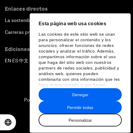
Enlaces directos
La sostenibilidad en el Foro
Esta página web usa cookies
Carreras profesionales
Las cookies de este sitio web se usan
para personalizar el contenido y los
anuncios, ofrecer funciones de redes
Ediciones en otros idiomas
sociales y analizar el tráfico. Además,
compartimos información sobre el uso
EN
ES
中文
日本語
▪
▪
▪
que haga del sitio web con nuestros
partners de redes sociales, publicidad y
análisis web, quienes pueden
combinarla con otra información que les
haya proporcionado o que hayan
recopilado a partir del uso que haya
Denegar
hecho de sus servicios.
Política de privacidad y normas de uso
Permitir todas
Sitemap
Personalizar
©
2026
Foro Económico Mundial
EN
ES
中文
日本語