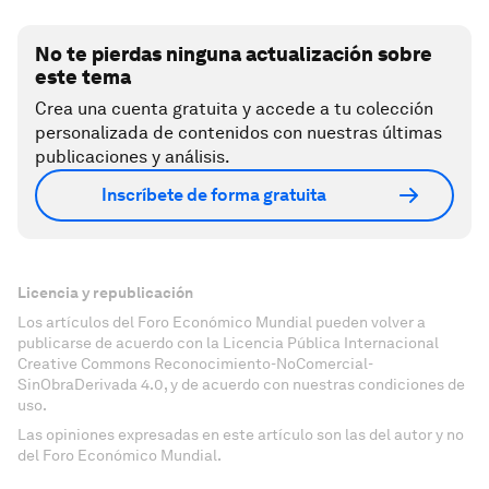
No te pierdas ninguna actualización sobre
este tema
Crea una cuenta gratuita y accede a tu colección
personalizada de contenidos con nuestras últimas
publicaciones y análisis.
Inscríbete de forma gratuita
Licencia y republicación
Los artículos del Foro Económico Mundial pueden volver a
publicarse de acuerdo con la Licencia Pública Internacional
Creative Commons Reconocimiento-NoComercial-
SinObraDerivada 4.0, y de acuerdo con nuestras condiciones de
uso.
Las opiniones expresadas en este artículo son las del autor y no
del Foro Económico Mundial.