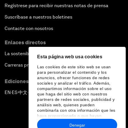
Regístrese para recibir nuestras notas de prensa
Suscríbase a nuestros boletines
Contacte con nosotros
Enlaces directos
La sostenibilidad en el Foro
Esta página web usa cookies
Carreras profesionales
Las cookies de este sitio web se usan
para personalizar el contenido y los
anuncios, ofrecer funciones de redes
Ediciones en otros idiomas
sociales y analizar el tráfico. Además,
compartimos información sobre el uso
EN
ES
中文
日本語
▪
▪
▪
que haga del sitio web con nuestros
partners de redes sociales, publicidad y
análisis web, quienes pueden
combinarla con otra información que les
haya proporcionado o que hayan
recopilado a partir del uso que haya
Denegar
hecho de sus servicios.