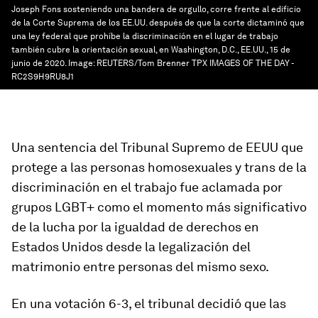
Joseph Fons sosteniendo una bandera de orgullo, corre frente al edificio
de la Corte Suprema de los EE.UU. después de que la corte dictaminó que
una ley federal que prohíbe la discriminación en el lugar de trabajo
también cubre la orientación sexual, en Washington, D.C., EE.UU., 15 de
junio de 2020.
Image:
REUTERS/Tom Brenner TPX IMAGES OF THE DAY -
RC2S9H9RU8J1
Una sentencia del Tribunal Supremo de EEUU que
protege a las personas homosexuales y trans de la
discriminación en el trabajo fue aclamada por
grupos LGBT+ como el momento más significativo
de la lucha por la igualdad de derechos en
Estados Unidos desde la legalización del
matrimonio entre personas del mismo sexo.
En una votación 6-3, el tribunal decidió que las