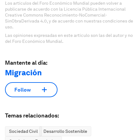
Los artículos del Foro Económico Mundial pueden volver a
publicarse de acuerdo con la Licencia Pública Internacional
Creative Commons Reconocimiento-NoComercial-
SinObraDerivada 4.0, y de acuerdo con nuestras condiciones de
uso.
Las opiniones expresadas en este artículo son las del autor y no
del Foro Económico Mundial.
Mantente al día:
Migración
Follow
Temas relacionados:
Sociedad Civil
Desarrollo Sostenible