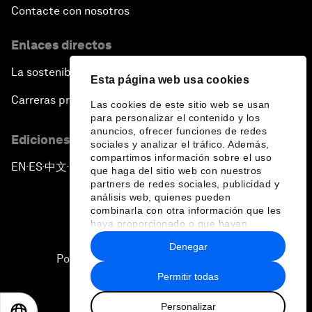
Contacte con nosotros
Enlaces directos
La sostenibilidad en el Foro
Esta página web usa cookies
Carreras profesionales
Las cookies de este sitio web se usan
para personalizar el contenido y los
anuncios, ofrecer funciones de redes
Ediciones en otros idiomas
sociales y analizar el tráfico. Además,
compartimos información sobre el uso
EN
ES
中文
日本語
▪
▪
▪
que haga del sitio web con nuestros
partners de redes sociales, publicidad y
análisis web, quienes pueden
combinarla con otra información que les
haya proporcionado o que hayan
recopilado a partir del uso que haya
Denegar
hecho de sus servicios.
Política de privacidad y normas de uso
Permitir todas
Sitemap
Personalizar
©
2026
Foro Económico Mundial
EN
ES
中文
日本語