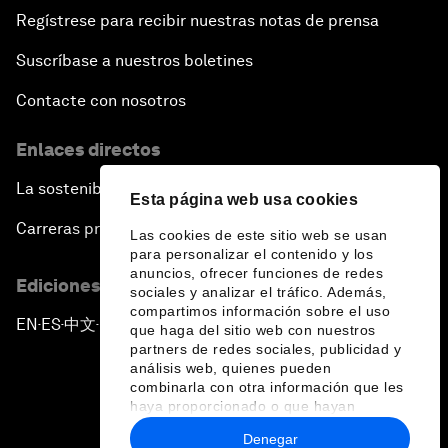
Regístrese para recibir nuestras notas de prensa
Suscríbase a nuestros boletines
Contacte con nosotros
Enlaces directos
La sostenibilidad en el Foro
Esta página web usa cookies
Carreras profesionales
Las cookies de este sitio web se usan
para personalizar el contenido y los
anuncios, ofrecer funciones de redes
Ediciones en otros idiomas
sociales y analizar el tráfico. Además,
compartimos información sobre el uso
EN
ES
中文
日本語
▪
▪
▪
que haga del sitio web con nuestros
partners de redes sociales, publicidad y
análisis web, quienes pueden
combinarla con otra información que les
haya proporcionado o que hayan
recopilado a partir del uso que haya
Denegar
hecho de sus servicios.