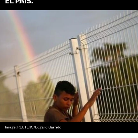
EL PAÍS
.
Image:
REUTERS/Edgard Garrido