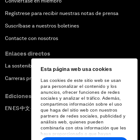
Conviértase en miembro
Regístrese para recibir nuestras notas de prensa
Suscríbase a nuestros boletines
Contacte con nosotros
Enlaces directos
La sostenibilidad en el Foro
Esta página web usa cookies
Carreras profesionales
Las cookies de este sitio web se usan
para personalizar el contenido y los
anuncios, ofrecer funciones de redes
Ediciones en otros idiomas
sociales y analizar el tráfico. Además,
compartimos información sobre el uso
EN
ES
中文
日本語
▪
▪
▪
que haga del sitio web con nuestros
partners de redes sociales, publicidad y
análisis web, quienes pueden
combinarla con otra información que les
haya proporcionado o que hayan
recopilado a partir del uso que haya