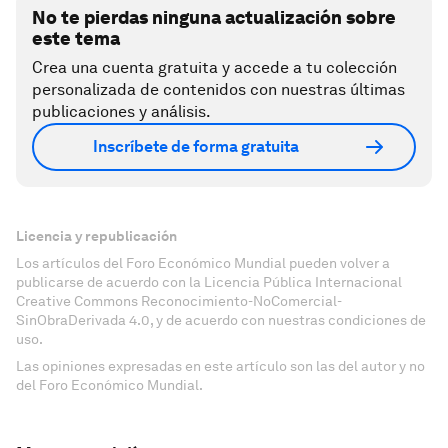
No te pierdas ninguna actualización sobre
este tema
Crea una cuenta gratuita y accede a tu colección
personalizada de contenidos con nuestras últimas
publicaciones y análisis.
Inscríbete de forma gratuita
Licencia y republicación
Los artículos del Foro Económico Mundial pueden volver a
publicarse de acuerdo con la Licencia Pública Internacional
Creative Commons Reconocimiento-NoComercial-
SinObraDerivada 4.0, y de acuerdo con nuestras condiciones de
uso.
Las opiniones expresadas en este artículo son las del autor y no
del Foro Económico Mundial.