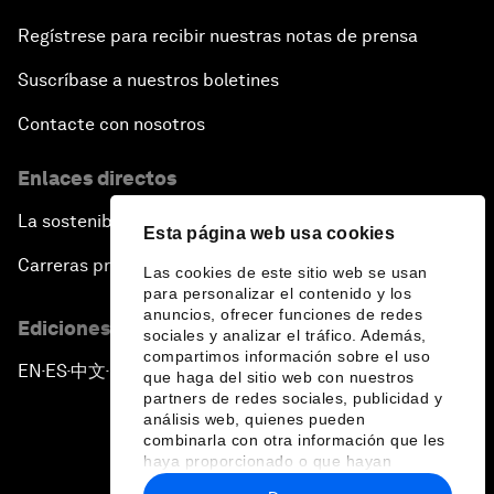
Regístrese para recibir nuestras notas de prensa
Suscríbase a nuestros boletines
Contacte con nosotros
Enlaces directos
La sostenibilidad en el Foro
Esta página web usa cookies
Carreras profesionales
Las cookies de este sitio web se usan
para personalizar el contenido y los
anuncios, ofrecer funciones de redes
Ediciones en otros idiomas
sociales y analizar el tráfico. Además,
compartimos información sobre el uso
EN
ES
中文
日本語
▪
▪
▪
que haga del sitio web con nuestros
partners de redes sociales, publicidad y
análisis web, quienes pueden
combinarla con otra información que les
haya proporcionado o que hayan
recopilado a partir del uso que haya