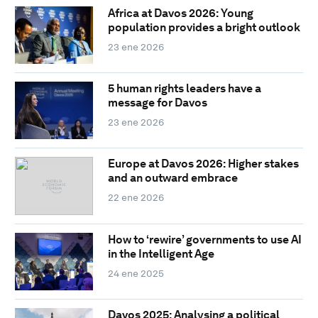
Africa at Davos 2026: Young
population provides a bright outlook
23 ene 2026
5 human rights leaders have a
message for Davos
23 ene 2026
Europe at Davos 2026: Higher stakes
and an outward embrace
22 ene 2026
How to ‘rewire’ governments to use AI
in the Intelligent Age
24 ene 2025
Davos 2025: Analysing a political