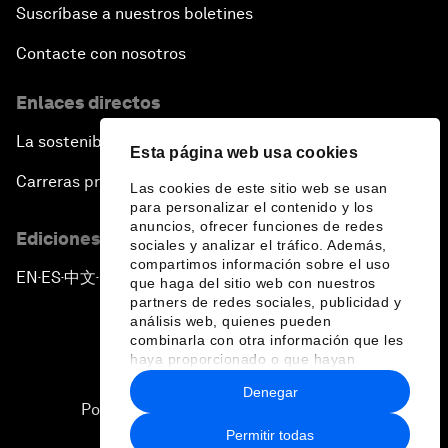
Suscríbase a nuestros boletines
Contacte con nosotros
Enlaces directos
La sostenibilidad en el Foro
Esta página web usa cookies
Carreras profesionales
Las cookies de este sitio web se usan
para personalizar el contenido y los
anuncios, ofrecer funciones de redes
Ediciones en otros idiomas
sociales y analizar el tráfico. Además,
compartimos información sobre el uso
EN
ES
中文
日本語
▪
▪
▪
que haga del sitio web con nuestros
partners de redes sociales, publicidad y
análisis web, quienes pueden
combinarla con otra información que les
haya proporcionado o que hayan
recopilado a partir del uso que haya
Denegar
hecho de sus servicios.
Política de privacidad y normas de uso
Permitir todas
Sitemap