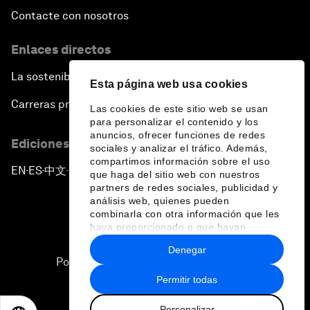
Contacte con nosotros
Enlaces directos
La sostenibilidad en el Foro
Esta página web usa cookies
Carreras profesionales
Las cookies de este sitio web se usan
para personalizar el contenido y los
anuncios, ofrecer funciones de redes
Ediciones en otros idiomas
sociales y analizar el tráfico. Además,
compartimos información sobre el uso
EN
ES
中文
日本語
▪
▪
▪
que haga del sitio web con nuestros
partners de redes sociales, publicidad y
análisis web, quienes pueden
combinarla con otra información que les
haya proporcionado o que hayan
recopilado a partir del uso que haya
Denegar
hecho de sus servicios.
Política de privacidad y normas de uso
Permitir todas
Sitemap
Personalizar