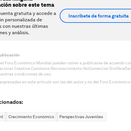
ación sobre este tema
uenta gratuita y accede a
Inscríbete de forma gratuita
ón personalizada de
s con nuestras últimas
nes y análisis.
ublicación
del Foro Económico Mundial pueden volver a publicarse de acuerdo con
nacional Creative Commons Reconocimiento-NoComercial-SinObraDeri
uestras condiciones de uso.
expresadas en este artículo son las del autor y no del Foro Económico
cionados:
il
Crecimiento Económico
Perspectivas Juveniles