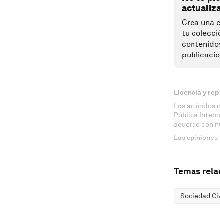
actualiz
Crea una c
tu colecci
contenido
publicacio
Licencia y rep
Los artículos 
Pública Inter
acuerdo con n
Las opiniones 
Temas rela
Sociedad Civ