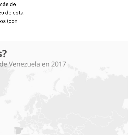
 más de
es de esta
os (con