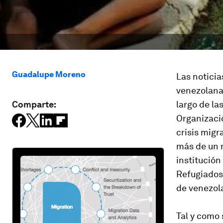
Guadalupe Moreno
Las noticia
venezolanas
Comparte:
largo de la
Organizació
crisis migr
más de un 
institución
Refugiados
de venezol
Tal y como 