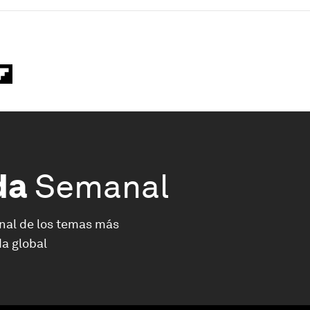
da
Semanal
nal de los temas más
a global