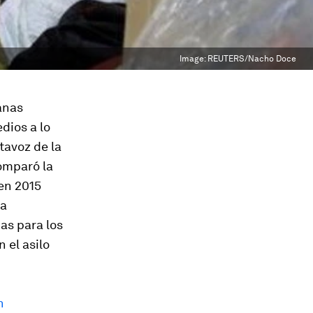
Image:
REUTERS/Nacho Doce
anas
dios a lo
tavoz de la
omparó la
 en 2015
ta
as para los
n el asilo
n