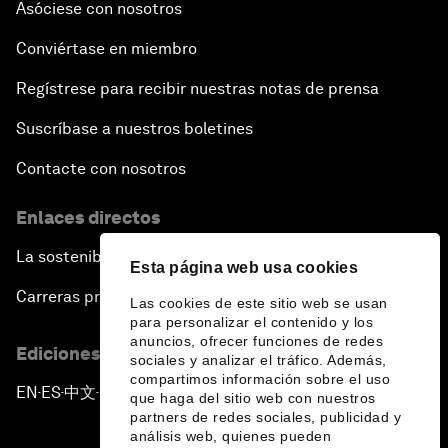
Asóciese con nosotros
Conviértase en miembro
Regístrese para recibir nuestras notas de prensa
Suscríbase a nuestros boletines
Contacte con nosotros
Enlaces directos
La sostenibilidad en el Foro
Esta página web usa cookies
Carreras profesionales
Las cookies de este sitio web se usan
para personalizar el contenido y los
anuncios, ofrecer funciones de redes
Ediciones en otros idiomas
sociales y analizar el tráfico. Además,
compartimos información sobre el uso
EN
ES
中文
日本語
▪
▪
▪
que haga del sitio web con nuestros
partners de redes sociales, publicidad y
análisis web, quienes pueden