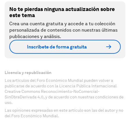
No te pierdas ninguna actualización sobre
este tema
Crea una cuenta gratuita y accede a tu colección
personalizada de contenidos con nuestras últimas
publicaciones y análisis.
Inscríbete de forma gratuita
Licencia y republicación
Los artículos del Foro Económico Mundial pueden volver a
publicarse de acuerdo con la Licencia Pública Internacional
Creative Commons Reconocimiento-NoComercial-
SinObraDerivada 4.0, y de acuerdo con nuestras condiciones de
uso.
Las opiniones expresadas en este artículo son las del autor y no
del Foro Económico Mundial.