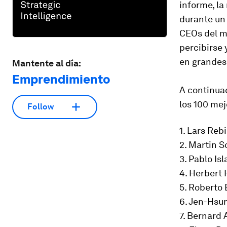
informe, la
durante un 
CEOs del m
percibirse
en grandes
Mantente al día:
Emprendimiento
A continua
los 100 mej
Follow
1. Lars Re
2. Martin S
3. Pablo Is
4. Herbert 
5. Roberto
6. Jen-Hsu
7. Bernard