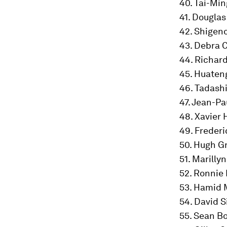
40. Tai-Min
41. Douglas
42. Shigen
43. Debra 
44. Richar
45. Huaten
46. Tadashi
47. Jean-Pa
48. Xavier 
49. Freder
50. Hugh G
51. Marill
52. Ronnie
53. Hamid 
54. David 
55. Sean B