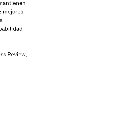
o mantienen
ez mejores
e
sabilidad
ss Review,