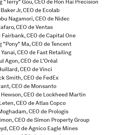
g "Terry" Gou, CEO de Hon Hai Precision
 Baker Jr, CEO de Ecolab
obu Nagamori, CEO de Nidec
Cafaro, CEO de Ventas
d Fairbank, CEO de Capital One
g "Pony" Ma, CEO de Tencent
 Yanai, CEO de Fast Retailing
ul Agon, CEO de L’Oréal
Huillard, CEO de Vinci
ick Smith, CEO de FedEx
rant, CEO de Monsanto
yn Hewson, CEO de Lockheed Martin
 Leten, CEO de Atlas Copco
Moghadam, CEO de Prologis
Simon, CEO de Simon Property Group
oyd, CEO de Agnico Eagle Mines