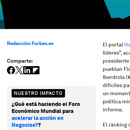
Redacción Forbes.es
El portal
Ha
líderes”, a
Comparte:
presidente 
pueblan Fl
Iberdrola (
difíciles 
un momento
NUESTRO IMPACTO
política mi
¿Qué está haciendo el Foro
informe.
Económico Mundial para
acelerar la acción en
El ránking 
Negocios?
?