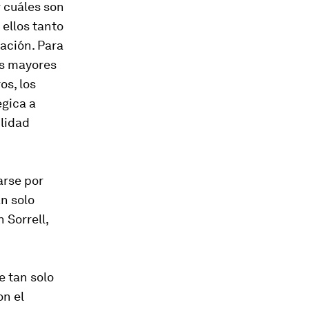
r cuáles son
ellos tanto
tación. Para
as mayores
os, los
égica a
ilidad
arse por
n solo
 Sorrell,
e tan solo
on el