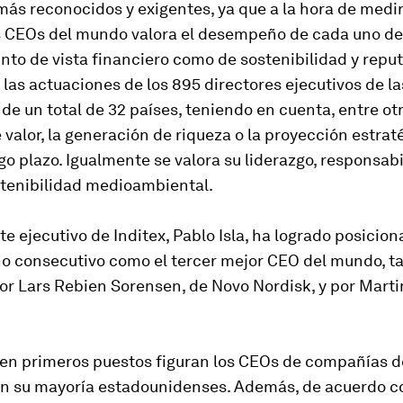
más reconocidos y exigentes, ya que a la hora de medi
s CEOs del mundo valora el desempeño de cada uno de 
nto de vista financiero como de sostenibilidad y repu
a las actuaciones de los 895 directores ejecutivos de l
e un total de 32 países, teniendo en cuenta, entre otr
 valor, la generación de riqueza o la proyección estrat
go plazo. Igualmente se valora su liderazgo, responsab
stenibilidad medioambiental.
te ejecutivo de Inditex, Pablo Isla, ha logrado posicion
o consecutivo como el tercer mejor CEO del mundo, ta
r Lars Rebien Sorensen, de Novo Nordisk, y por Martin
ien primeros puestos figuran los CEOs de compañías d
 en su mayoría estadounidenses. Además, de acuerdo c