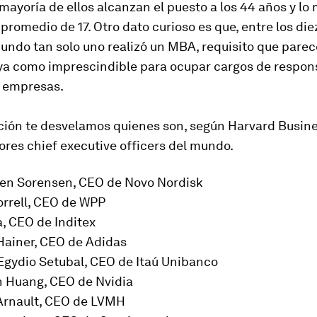
 mayoría de ellos alcanzan el puesto a los 44 años y l
promedio de 17. Otro dato curioso es que, entre los di
undo tan solo uno realizó un MBA, requisito que parec
 ya como imprescindible para ocupar cargos de respon
 empresas.
ción te desvelamos quienes son, según Harvard Busine
ores chief executive officers del mundo.
bien Sorensen, CEO de Novo Nordisk
orrell, CEO de WPP
la, CEO de Inditex
Hainer, CEO de Adidas
 Egydio Setubal, CEO de Itaú Unibanco
n Huang, CEO de Nvidia
 Arnault, CEO de LVMH