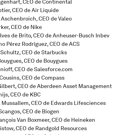
egenhart, CEO de Continental
otier, CEO de Air Liquide
s Aschenbroich, CEO de Valeo
rker, CEO de Nike
Alves de Brito, CEO de Anheuser-Busch Inbev
ino Pérez Rodríguez, CEO de ACS
 Schultz, CEO de Starbucks
 Bouygues, CEO de Bouygues
enioff, CEO de Salesforce.com
d Cousins, CEO de Compass
 Gilbert, CEO de Aberdeen Asset Management
hijs, CEO de KBC
l Mussallem, CEO de Edwards Lifesciences
 Scangos, CEO de Biogen
rançois Van Boxmeer, CEO de Heineken
ristow, CEO de Randgold Resources