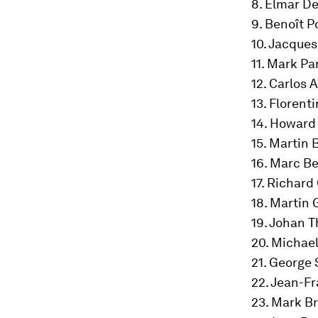
8. Elmar D
9. Benoît P
10. Jacque
11. Mark Pa
12. Carlos 
13. Florent
14. Howard
15. Martin
16. Marc B
17. Richar
18. Martin
19. Johan T
20. Michae
21. George
22. Jean-F
23. Mark B