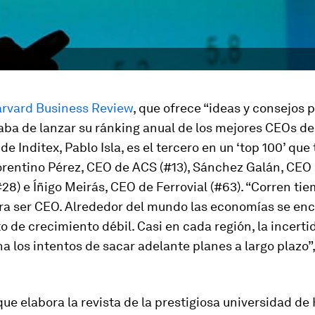
rvard Business Review
, que ofrece “ideas y consejos 
caba de lanzar su ránking anual de los mejores CEOs de
de Inditex, Pablo Isla, es el tercero en un ‘top 100’ qu
orentino Pérez, CEO de ACS (#13), Sánchez Galán, CEO
#28) e Íñigo Meirás, CEO de Ferrovial (#63). “Corren ti
para ser CEO. Alrededor del mundo las economías se en
 de crecimiento débil. Casi en cada región, la incert
na los intentos de sacar adelante planes a largo plazo”
que elabora la revista de la prestigiosa universidad de