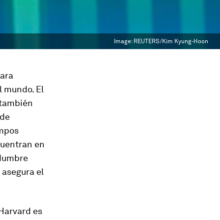
Image:
REUTERS/Kim Kyung-Hoon
para
l mundo. El
e también
 de
empos
cuentran en
idumbre
, asegura el
 Harvard es