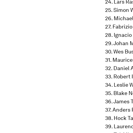
24. Lars R
25. Simon 
26. Michae
27. Fabrizi
28. Ignacio
29. Johan 
30. Wes Bu
31. Maurice
32. Daniel
33. Robert 
34. Leslie 
35. Blake 
36. James T
37. Anders
38. Hock T
39. Lauren