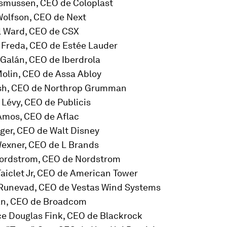
asmussen, CEO de Coloplast
Wolfson, CEO de Next
l Ward, CEO de CSX
o Freda, CEO de Estée Lauder
 Galán, CEO de Iberdrola
Molin, CEO de Assa Abloy
sh, CEO de Northrop Grumman
 Lévy, CEO de Publicis
 Amos, CEO de Aflac
Iger, CEO de Walt Disney
Wexner, CEO de L Brands
Nordstrom, CEO de Nordstrom
aiclet Jr, CEO de American Tower
 Runevad, CEO de Vestas Wind Systems
an, CEO de Broadcom
ce Douglas Fink, CEO de Blackrock