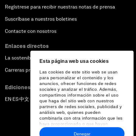
Regístrese para recibir nuestras notas de prensa
Suscríbase a nuestros boletines
Contacte con nosotros
Enlaces directos
La sostenibilidad en el Foro
Esta página web usa cookies
Carreras profesionales
Las cookies de este sitio web se usan
para personalizar el contenido y los
anuncios, ofrecer funciones de redes
Ediciones en otros idiomas
sociales y analizar el tráfico. Además,
compartimos información sobre el uso
EN
ES
中文
日本語
▪
▪
▪
que haga del sitio web con nuestros
partners de redes sociales, publicidad y
análisis web, quienes pueden
combinarla con otra información que les
haya proporcionado o que hayan
recopilado a partir del uso que haya
Denegar
hecho de sus servicios.