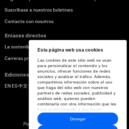
Suscríbase a nuestros boletines
Contacte con nosotros
Enlaces directos
La sostenibilidad en el Foro
Esta página web usa cookies
Carreras profesionales
Las cookies de este sitio web se usan
para personalizar el contenido y los
anuncios, ofrecer funciones de redes
Ediciones en otros idiomas
sociales y analizar el tráfico. Además,
compartimos información sobre el uso
EN
ES
中文
日本語
▪
▪
▪
que haga del sitio web con nuestros
partners de redes sociales, publicidad y
análisis web, quienes pueden
combinarla con otra información que les
haya proporcionado o que hayan
recopilado a partir del uso que haya
Denegar
hecho de sus servicios.
Política de privacidad y normas de uso