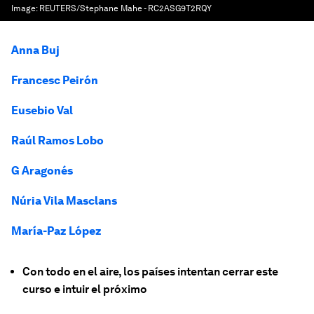
Image:
REUTERS/Stephane Mahe - RC2ASG9T2RQY
Anna Buj
Francesc Peirón
Eusebio Val
Raúl Ramos Lobo
G Aragonés
Núria Vila Masclans
María-Paz López
Con todo en el aire, los países intentan cerrar este
curso e intuir el próximo