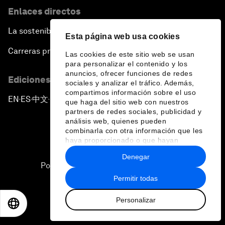
Enlaces directos
La sostenibilidad en el Foro
Esta página web usa cookies
Carreras profesionales
Las cookies de este sitio web se usan
para personalizar el contenido y los
anuncios, ofrecer funciones de redes
Ediciones en otros idiomas
sociales y analizar el tráfico. Además,
compartimos información sobre el uso
EN
ES
中文
日本語
▪
▪
▪
que haga del sitio web con nuestros
partners de redes sociales, publicidad y
análisis web, quienes pueden
combinarla con otra información que les
haya proporcionado o que hayan
recopilado a partir del uso que haya
Denegar
hecho de sus servicios.
Política de privacidad y normas de uso
Permitir todas
Sitemap
Personalizar
©
2026
Foro Económico Mundial
EN
ES
中文
日本語