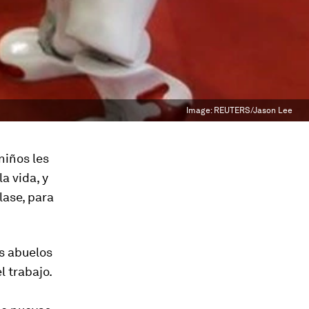
Image:
REUTERS/Jason Lee
niños les
a vida, y
lase, para
us abuelos
l trabajo.