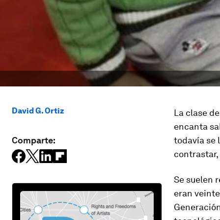
David G. Ortiz
La clase de
encanta sab
Comparte:
todavía se 
contrastar,
Se suelen r
eran veinte
Generación