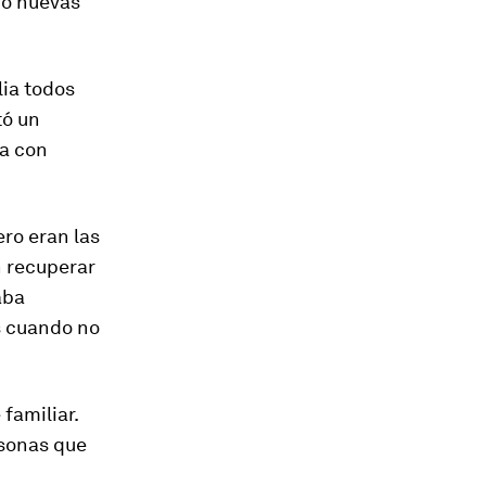
do nuevas
lia todos
tó un
ba con
ero eran las
n recuperar
aba
s cuando no
familiar.
rsonas que