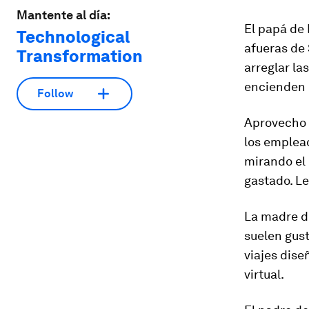
Mantente al día:
El papá de 
Technological
afueras de 
Transformation
arreglar la
encienden c
Follow
Aprovecho 
los emplead
mirando el 
gastado. L
La madre de
suelen gust
viajes dise
virtual.