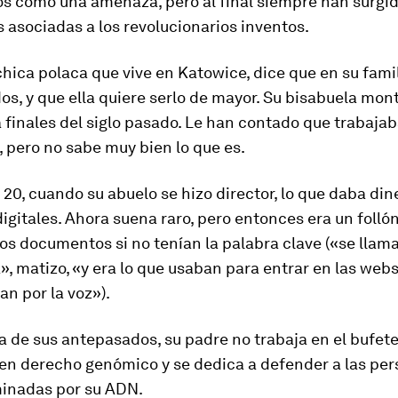
os como una amenaza, pero al final siempre han surgi
 asociadas a los revolucionarios inventos.
chica polaca que vive en Katowice, dice que en su fami
s, y que ella quiere serlo de mayor. Su bisabuela mon
finales del siglo pasado. Le han contado que trabaja
 pero no sabe muy bien lo que es.
 20, cuando su abuelo se hizo director, lo que daba din
igitales. Ahora suena raro, pero entonces era un folló
 los documentos si no tenían la palabra clave («se llam
, matizo, «y era lo que usaban para entrar en las web
an por la voz»).
a de sus antepasados, su padre no trabaja en el bufete 
 en derecho genómico y se dedica a defender a las pe
minadas por su ADN.