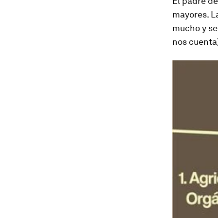
El padre d
mayores. La
mucho y se 
nos cuenta)