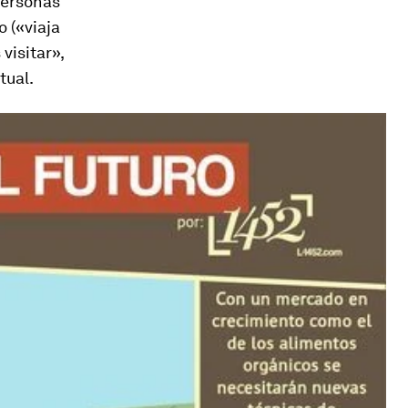
personas
 («viaja
visitar»,
tual.