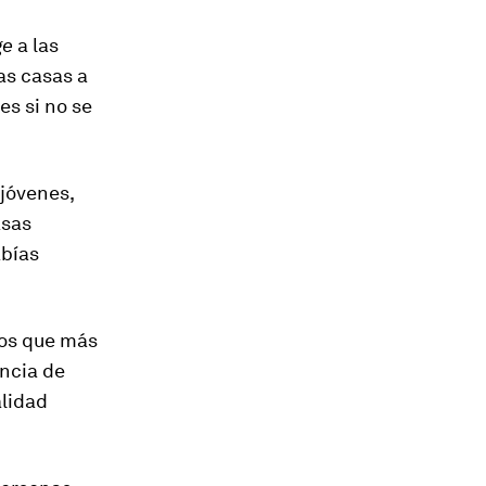
ge
a las
as casas a
es si no se
jóvenes,
asas
abías
jos que más
encia de
alidad