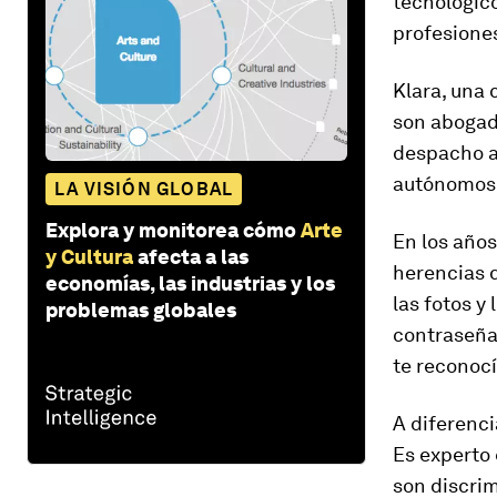
tecnológic
profesiones
Klara, una 
son abogado
despacho a 
autónomos,
LA VISIÓN GLOBAL
Explora y monitorea cómo
Arte
En los años
y Cultura
afecta a las
herencias d
economías, las industrias y los
las fotos y
problemas globales
contraseña»
te reconocí
A diferenci
Es experto
son discri