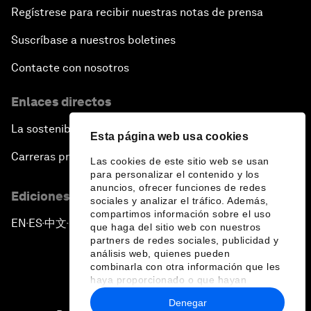
Regístrese para recibir nuestras notas de prensa
Suscríbase a nuestros boletines
Contacte con nosotros
Enlaces directos
La sostenibilidad en el Foro
Esta página web usa cookies
Carreras profesionales
Las cookies de este sitio web se usan
para personalizar el contenido y los
anuncios, ofrecer funciones de redes
Ediciones en otros idiomas
sociales y analizar el tráfico. Además,
compartimos información sobre el uso
EN
ES
中文
日本語
▪
▪
▪
que haga del sitio web con nuestros
partners de redes sociales, publicidad y
análisis web, quienes pueden
combinarla con otra información que les
haya proporcionado o que hayan
recopilado a partir del uso que haya
Denegar
hecho de sus servicios.