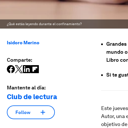
¿Qué estás leyendo durante el confinamiento?
Isidoro Merino
Grandes 
mundo o h
Comparte:
Libro con
Si te gus
Mantente al día:
Club de lectura
Este jueves
Follow
Autor, una 
objetivo de