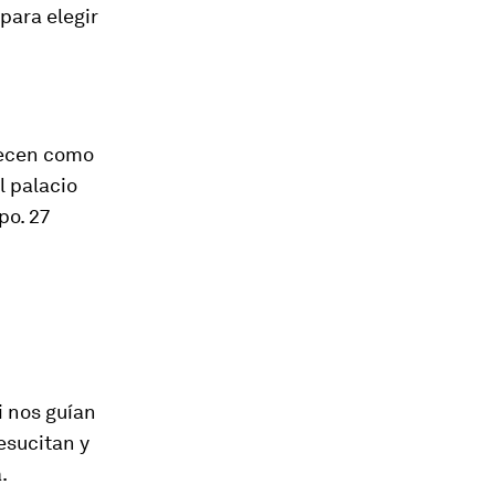
para elegir
decen como
al palacio
mpo.
27
i nos guían
esucitan y
.