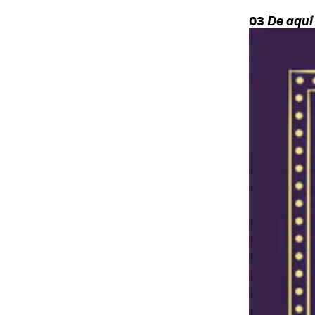
03
De aquí