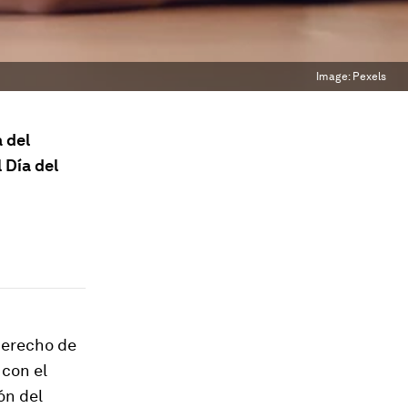
Image:
Pexels
 del
 Día del
 Derecho de
 con el
ón del