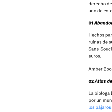
derecho de 
uno de esto
01
Abandon
Hechos par
ruinas de 
Sans-Souc
euros.
Amber Books
02
Atlas d
La bióloga 
por un mund
los pájaros