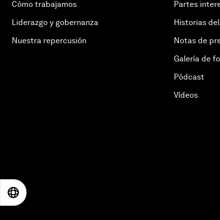
Cómo trabajamos
Partes inter
Liderazgo y gobernanza
Historias del
Nuestra repercusión
Notas de pr
Galería de f
Pódcast
Vídeos
EN
ES
中文
日本語