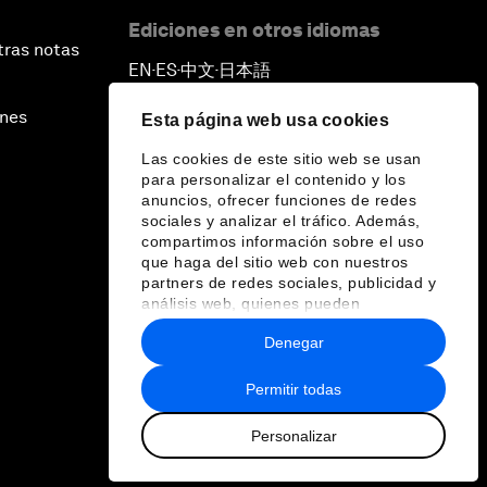
Ediciones en otros idiomas
tras notas
EN
ES
中文
日本語
▪
▪
▪
ines
Esta página web usa cookies
Las cookies de este sitio web se usan
para personalizar el contenido y los
anuncios, ofrecer funciones de redes
sociales y analizar el tráfico. Además,
compartimos información sobre el uso
que haga del sitio web con nuestros
partners de redes sociales, publicidad y
análisis web, quienes pueden
combinarla con otra información que les
Denegar
haya proporcionado o que hayan
recopilado a partir del uso que haya
hecho de sus servicios.
Permitir todas
Personalizar