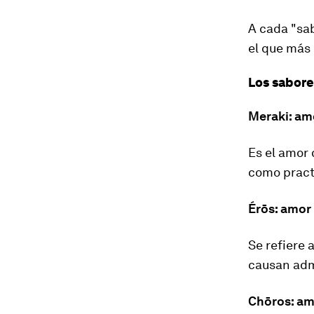
A cada "sab
el que más
Los sabore
Meraki: am
Es el amor 
como practi
Érōs: amor
Se refiere
causan adm
Chōros: am