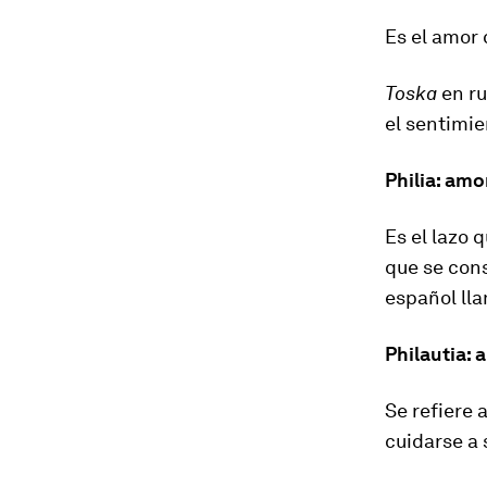
Es el amor 
Toska
en r
el sentimie
Philia: am
Es el lazo 
que se cons
español l
Philautia: 
Se refiere 
cuidarse a 