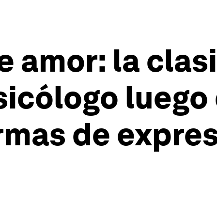
e amor: la clas
icólogo luego 
rmas de expres