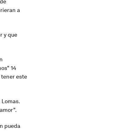
 de
irieran a
r
y que
an
nos" 14
 tener este
a Lomas.
 amor".
ón pueda