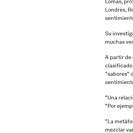
Lomas, prof
Londres, Re
sentimient
Su investig
muchas vece
A partir de
clasificado
"sabores" 
sentimient
"Una relaci
"Por ejempl
"La metáfo
mezclar var