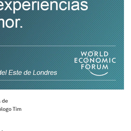
a de
cólogo Tim