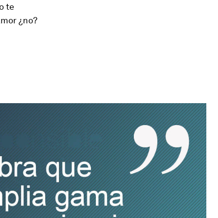
o te
 amor ¿no?