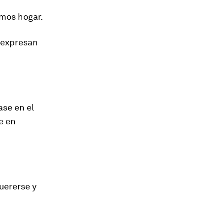
amos hogar.
 expresan
ase en el
e en
uererse y