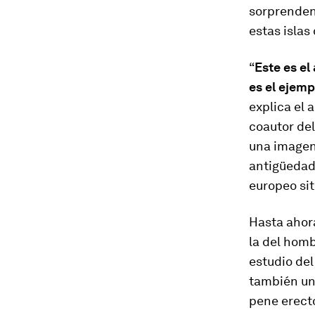
sorprenden
estas islas
“
Este es e
es el ejemp
explica el 
coautor del
una image
antigüedad 
europeo si
Hasta ahora
la del homb
estudio de
también un
pene erecto