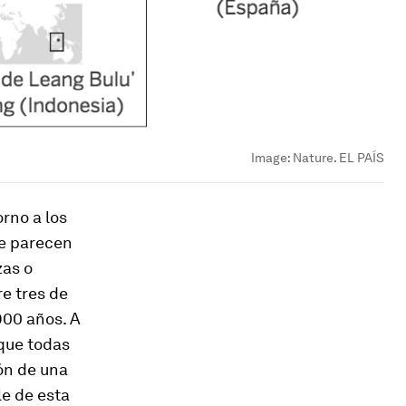
Image:
Nature. EL PAÍS
rno a los
e parecen
zas o
e tres de
900 años. A
 que todas
ión de una
le de esta