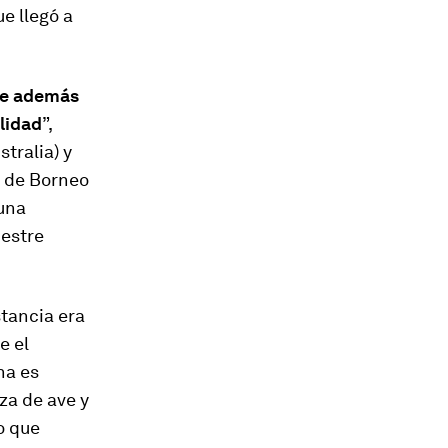
ue llegó a
que además
alidad
”,
tralia) y
a de Borneo
una
pestre
stancia era
e el
na es
za de ave y
o que