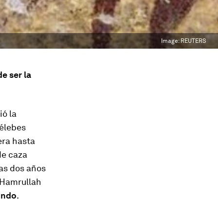
Image:
REUTERS
e ser la
ó la
Célebes
era hasta
de caza
ras dos años
 Hamrullah
undo
.