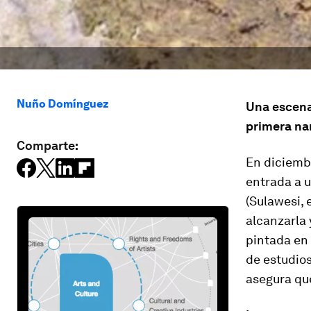
Nuño Domínguez
Una escena
primera na
Comparte:
En diciemb
entrada a u
(Sulawesi, 
alcanzarla 
pintada en 
de estudio
asegura que