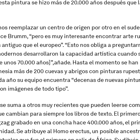
 esta pintura se hizo más de 20.000 años después que l
os reemplazar un centro de origen por otro en el sude
dice Brumm, “pero es muy interesante encontrar arte r
ntiguo que el europeo”. “Esto nos obliga a preguntarn
dernos desarrollaron la capacidad artística cuando s
ce unos 70.000 años]”,añade. Hasta el momento se han 
onesia más de 200 cuevas y abrigos con pinturas rupes
ada año su equipo encuentra “decenas de nuevas pintu
on imágenes de todo tipo”.
o se suma a otros muy recientes que pueden leerse co
ue cambian para siempre los libros de texto. El primer
igzag grabado en una concha hace 400.000 años, el pri
idad. Se atribuye al
Homo erectus
, un posible ancestr
uales que fue el primero en salir de África. Su dibujo 