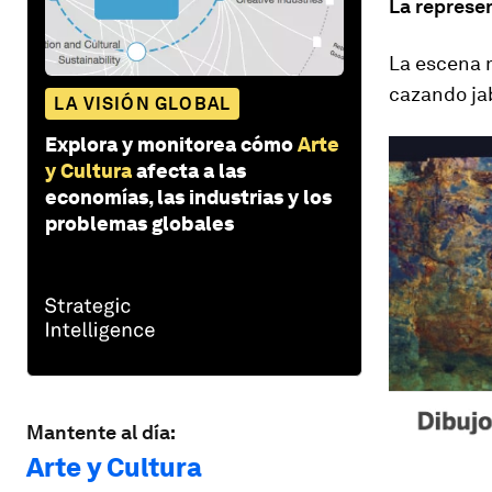
La represe
La escena 
cazando jab
LA VISIÓN GLOBAL
Explora y monitorea cómo
Arte
y Cultura
afecta a las
economías, las industrias y los
problemas globales
Mantente al día:
Arte y Cultura