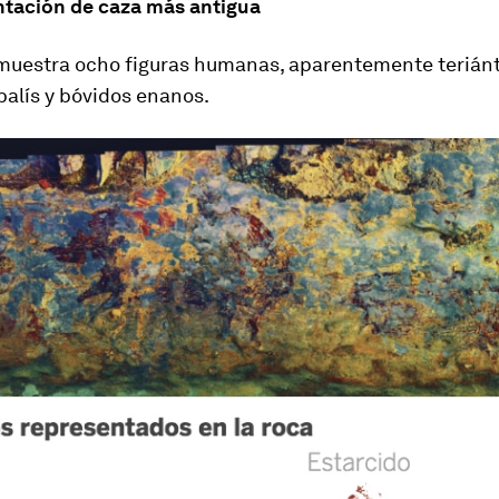
ntación de caza más antigua
muestra ocho figuras humanas, aparentemente teriánt
alís y bóvidos enanos.