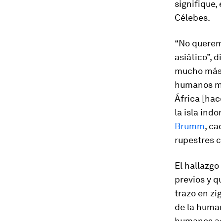
signifique,
Célebes.
“No querem
asiático”, 
mucho más a
humanos mo
África [ha
la isla ind
Brumm
, c
rupestres c
El hallazg
previos y q
trazo en z
de la human
humanos act