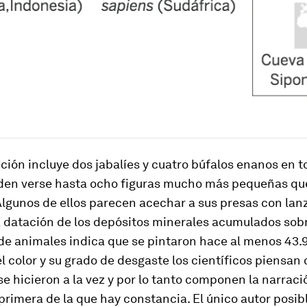
ión incluye dos jabalíes y cuatro búfalos enanos en to
den verse hasta ocho figuras mucho más pequeñas qu
lgunos de ellos parecen acechar a sus presas con lan
a datación de los depósitos minerales acumulados sobr
 de animales indica que se pintaron hace al menos 43.
el color y su grado de desgaste los científicos piensan
 se hicieron a la vez y por lo tanto componen la narrac
a primera de la que hay constancia. El único autor posib