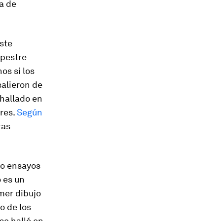
a de
ste
upestre
os si los
alieron de
hallado en
tres.
Según
ras
mo ensayos
o es un
mer dibujo
o de los
se halló en