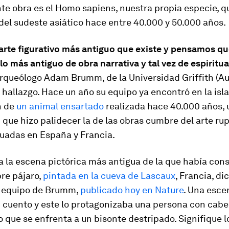
te obra es el
Homo sapiens
, nuestra propia especie, q
 del sudeste asiático hace entre 40.000 y 50.000 años.
l arte figurativo más antiguo que existe y pensamos 
lo más antiguo de obra narrativa y tal vez de espiritu
arqueólogo Adam Brumm, de la Universidad Griffith (Aus
 hallazgo. Hace un año su equipo ya encontró en la isl
n de
un animal ensartado
realizada hace 40.000 años, 
que hizo palidecer la de las obras cumbre del arte ru
tuadas en España y Francia.
 la escena pictórica más antigua de la que había con
re pájaro,
pintada en la cueva de Lascaux
, Francia, dic
l equipo de Brumm,
publicado hoy en Nature
. Una esce
 cuento y este lo protagonizaba una persona con cabe
 que se enfrenta a un bisonte destripado. Signifique l