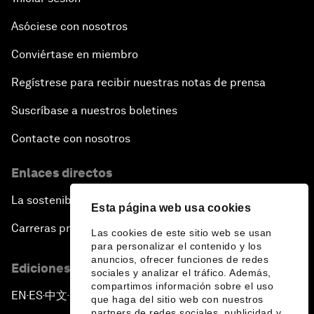
Asóciese con nosotros
Conviértase en miembro
Regístrese para recibir nuestras notas de prensa
Suscríbase a nuestros boletines
Contacte con nosotros
Enlaces directos
La sostenibilidad en el Foro
Esta página web usa cookies
Carreras profesionales
Las cookies de este sitio web se usan
para personalizar el contenido y los
anuncios, ofrecer funciones de redes
Ediciones en otros idiomas
sociales y analizar el tráfico. Además,
compartimos información sobre el uso
EN
ES
中文
日本語
▪
▪
▪
que haga del sitio web con nuestros
partners de redes sociales, publicidad y