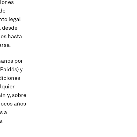
ciones
 de
to legal
, desde
cos hasta
arse.
 manos por
Paidós) y
diciones
lquier
ain
y, sobre
pocos años
s a
a