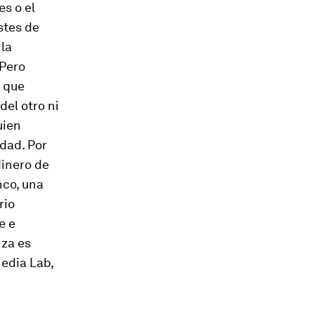
es o el
stes de
 la
 Pero
a que
del otro ni
uien
dad. Por
inero de
nco, una
rio
e e
nza es
Media Lab,