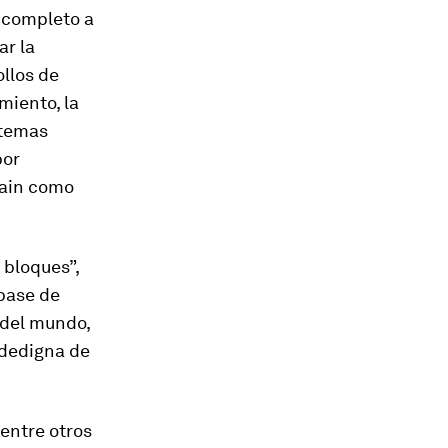
 completo a
ar la
llos de
miento, la
stemas
por
ain
como
 bloques
”,
base de
 del mundo,
idedigna de
entre otros