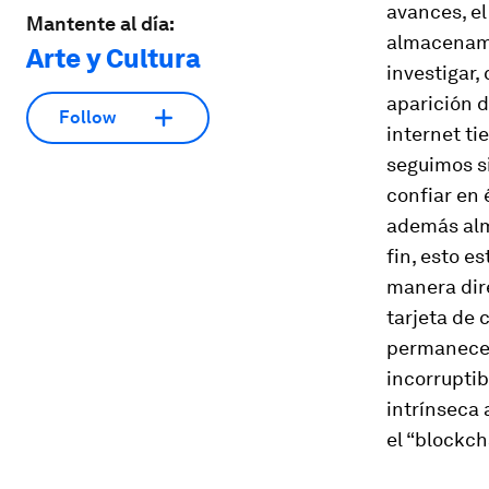
avances, el
Mantente al día:
almacenamie
Arte y Cultura
investigar,
aparición 
Follow
internet ti
seguimos si
confiar en 
además alm
fin, esto e
manera dire
tarjeta de 
permanece p
incorruptib
intrínseca 
el “
blockch