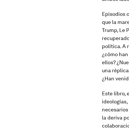
Episodios c
que la mare
Trump, Le P
recuperado
política. A
¿cómo han 
ellos? ¿Nue
una réplic
¿Han venid
Este libro,
ideologías,
necesarios 
la deriva p
colaboraci