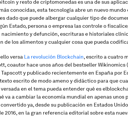
itcoin y resto de criptomonedas es una de sus aplica
 más conocidas, esta tecnología abre un nuevo mundo
des dado que puede albergar cualquier tipo de documen
gún Estado, persona o empresa las controle o fiscalice
 nacimiento y defunción, escrituras e historiales clíni
en de los alimentos y cualquier cosa que pueda codific
ello versa
La revolución Blockchain
, escrito a cuatro
t, coautor hace unos años del bestseller
Wikinomics
(
ex Tapscott y publicado recientemente en España por E
 texto escrito de modo ameno y didáctico para que cua
 versada en el tema pueda entender qué es el
blockch
qué va a cambiar la economía mundial en apenas unos 
 convertido ya, desde su publicación en Estados Unido
 2016, en la gran referencia editorial sobre esta nuev