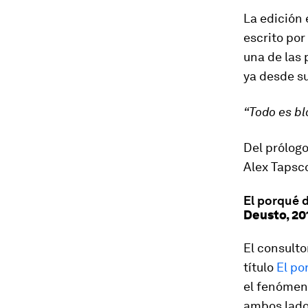
La edición
escrito por
una de las
ya desde su
“Todo es bl
Del prólog
Alex Tapsco
El porqué 
Deusto, 20
El consulto
título
El po
el fenómen
ambos lados