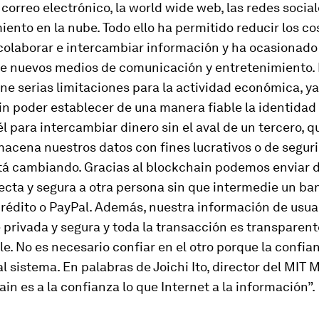
 correo electrónico, la world wide web, las redes social
nto en la nube. Todo ello ha permitido reducir los co
 colaborar e intercambiar información y ha ocasionado
de nuevos medios de comunicación y entretenimiento.
ene serias limitaciones para la actividad económica, y
n poder establecer de una manera fiable la identidad 
él para intercambiar dinero sin el aval de un tercero, q
acena nuestros datos con fines lucrativos o de seguri
stá cambiando. Gracias al
blockchain
podemos enviar d
cta y segura a otra persona sin que intermedie un ba
crédito o PayPal. Además, nuestra información de usua
rivada y segura y toda la transacción es transparent
le. No es necesario confiar en el otro porque la confia
al sistema. En palabras de Joichi Ito, director del MIT 
ain
es a la confianza lo que Internet a la información”.