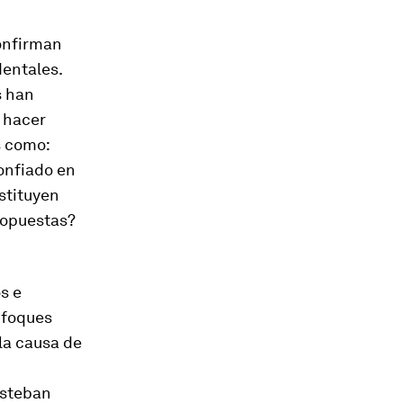
confirman
dentales.
s han
 hacer
s como:
onfiado en
stituyen
ropuestas?
s e
enfoques
la causa de
Esteban