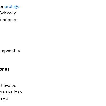
dor
prólogo
 School y
 fenómeno
Tapscott y
iones
 lleva por
tos analizan
s y a