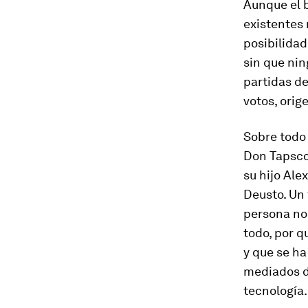
Aunque el b
existentes
posibilida
sin que nin
partidas de
votos, orig
Sobre todo 
Don Tapscot
su hijo Al
Deusto. Un
persona no
todo, por 
y que se ha
mediados de
tecnología.