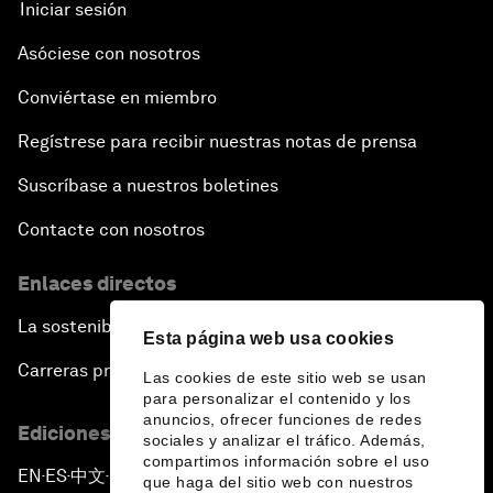
Iniciar sesión
Asóciese con nosotros
Conviértase en miembro
Regístrese para recibir nuestras notas de prensa
Suscríbase a nuestros boletines
Contacte con nosotros
Enlaces directos
La sostenibilidad en el Foro
Esta página web usa cookies
Carreras profesionales
Las cookies de este sitio web se usan
para personalizar el contenido y los
anuncios, ofrecer funciones de redes
Ediciones en otros idiomas
sociales y analizar el tráfico. Además,
compartimos información sobre el uso
EN
ES
中文
日本語
▪
▪
▪
que haga del sitio web con nuestros