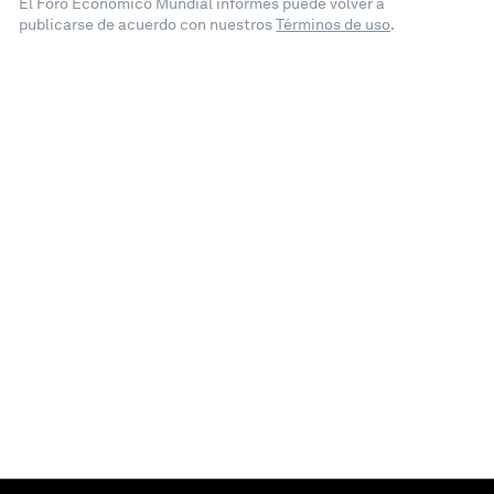
El Foro Económico Mundial informes puede volver a
publicarse de acuerdo con nuestros
Términos de uso
.