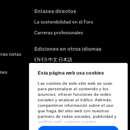
Enlaces directos
La sostenibilidad en el Foro
Carreras profesionales
Ediciones en otros idiomas
tras notas
EN
ES
中文
日本語
▪
▪
▪
ines
Esta página web usa cookies
Las cookies de este sitio web se usan
para personalizar el contenido y los
anuncios, ofrecer funciones de redes
sociales y analizar el tráfico. Además,
compartimos información sobre el uso
que haga del sitio web con nuestros
partners de redes sociales, publicidad y
análisis web, quienes pueden
combinarla con otra información que les