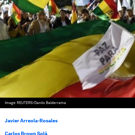
Image:
REUTERS/Danilo Balderrama
Javier Arreola-Rosales
Carlos Brown Solà