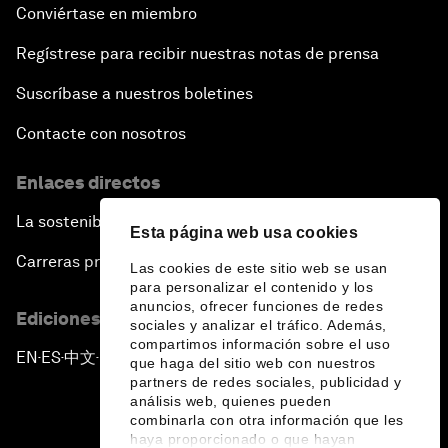
Conviértase en miembro
Regístrese para recibir nuestras notas de prensa
Suscríbase a nuestros boletines
Contacte con nosotros
Enlaces directos
La sostenibilidad en el Foro
Esta página web usa cookies
Carreras profesionales
Las cookies de este sitio web se usan
para personalizar el contenido y los
anuncios, ofrecer funciones de redes
Ediciones en otros idiomas
sociales y analizar el tráfico. Además,
compartimos información sobre el uso
EN
ES
中文
日本語
▪
▪
▪
que haga del sitio web con nuestros
partners de redes sociales, publicidad y
análisis web, quienes pueden
combinarla con otra información que les
haya proporcionado o que hayan