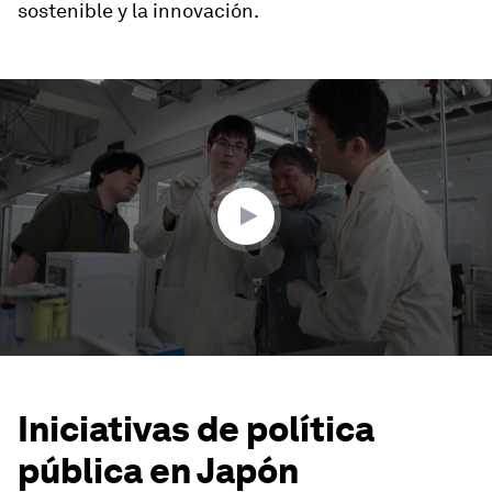
sostenible y la innovación.
0
seconds
of
1
minute,
47
seconds
Iniciativas de política
pública en Japón