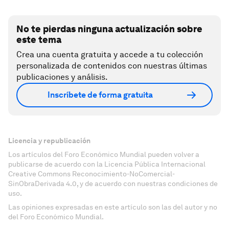
No te pierdas ninguna actualización sobre
este tema
Crea una cuenta gratuita y accede a tu colección
personalizada de contenidos con nuestras últimas
publicaciones y análisis.
Inscríbete de forma gratuita
Licencia y republicación
Los artículos del Foro Económico Mundial pueden volver a
publicarse de acuerdo con la Licencia Pública Internacional
Creative Commons Reconocimiento-NoComercial-
SinObraDerivada 4.0, y de acuerdo con nuestras condiciones de
uso.
Las opiniones expresadas en este artículo son las del autor y no
del Foro Económico Mundial.