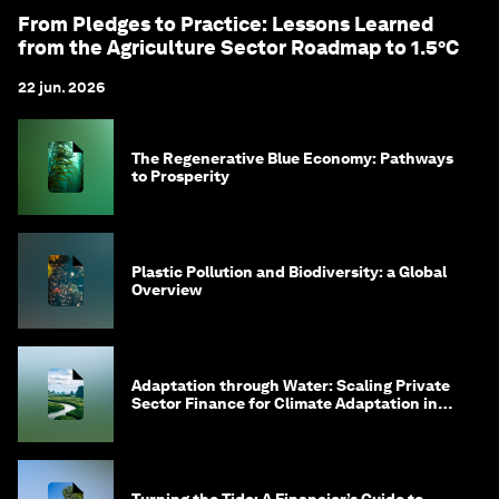
From Pledges to Practice: Lessons Learned
from the Agriculture Sector Roadmap to 1.5°C
22 jun. 2026
The Regenerative Blue Economy: Pathways
to Prosperity
Plastic Pollution and Biodiversity: a Global
Overview
Adaptation through Water: Scaling Private
Sector Finance for Climate Adaptation in
Southeast Asia
Turning the Tide: A Financier’s Guide to