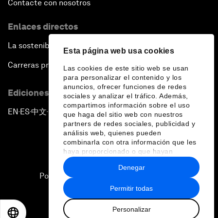
Contacte con nosotros
Enlaces directos
La sostenibilidad en el Foro
Esta página web usa cookies
Carreras profesionales
Las cookies de este sitio web se usan
para personalizar el contenido y los
anuncios, ofrecer funciones de redes
Ediciones en otros idiomas
sociales y analizar el tráfico. Además,
compartimos información sobre el uso
EN
ES
中文
日本語
▪
▪
▪
que haga del sitio web con nuestros
partners de redes sociales, publicidad y
análisis web, quienes pueden
combinarla con otra información que les
haya proporcionado o que hayan
recopilado a partir del uso que haya
Denegar
hecho de sus servicios.
Política de privacidad y normas de uso
Permitir todas
Sitemap
Personalizar
©
2026
Foro Económico Mundial
EN
ES
中文
日本語