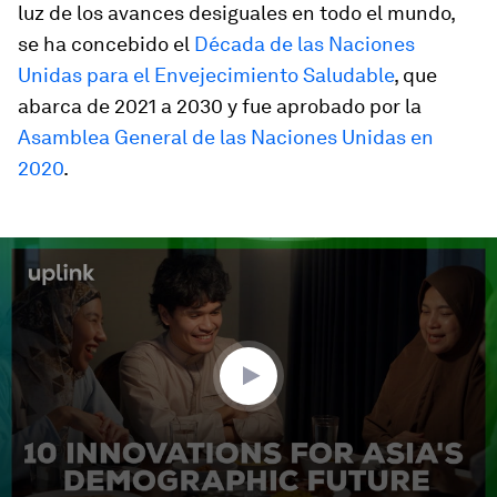
luz de los avances desiguales en todo el mundo,
se ha concebido el
Década de las Naciones
Unidas para el Envejecimiento Saludable
, que
abarca de 2021 a 2030 y fue aprobado por la
Asamblea General de las Naciones Unidas en
2020
.
0
seconds
of
3
minutes,
18
seconds